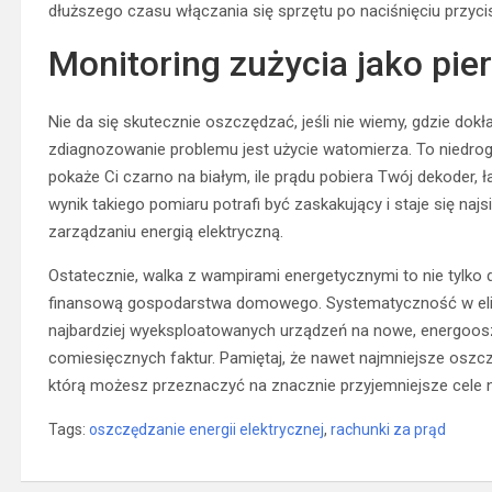
dłuższego czasu włączania się sprzętu po naciśnięciu przycis
Monitoring zużycia jako pi
Nie da się skutecznie oszczędzać, jeśli nie wiemy, gdzie do
zdiagnozowanie problemu jest użycie watomierza. To niedrog
pokaże Ci czarno na białym, ile prądu pobiera Twój dekoder,
wynik takiego pomiaru potrafi być zaskakujący i staje się n
zarządzaniu energią elektryczną.
Ostatecznie, walka z wampirami energetycznymi to nie tylko 
finansową gospodarstwa domowego. Systematyczność w eli
najbardziej wyeksploatowanych urządzeń na nowe, energoos
comiesięcznych faktur. Pamiętaj, że nawet najmniejsze oszc
którą możesz przeznaczyć na znacznie przyjemniejsze cele ni
Tags:
oszczędzanie energii elektrycznej
,
rachunki za prąd