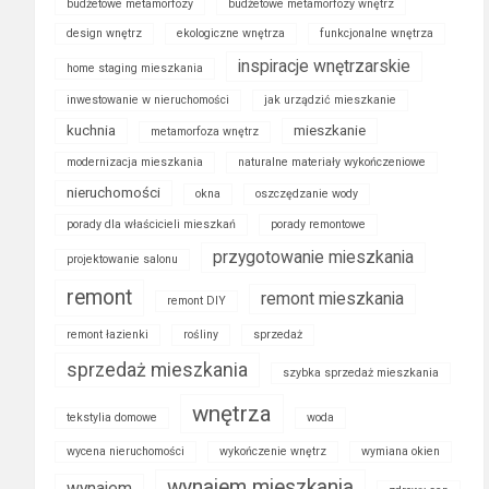
budżetowe metamorfozy
budżetowe metamorfozy wnętrz
design wnętrz
ekologiczne wnętrza
funkcjonalne wnętrza
inspiracje wnętrzarskie
home staging mieszkania
inwestowanie w nieruchomości
jak urządzić mieszkanie
kuchnia
mieszkanie
metamorfoza wnętrz
modernizacja mieszkania
naturalne materiały wykończeniowe
nieruchomości
okna
oszczędzanie wody
porady dla właścicieli mieszkań
porady remontowe
przygotowanie mieszkania
projektowanie salonu
remont
remont mieszkania
remont DIY
remont łazienki
rośliny
sprzedaż
sprzedaż mieszkania
szybka sprzedaż mieszkania
wnętrza
tekstylia domowe
woda
wycena nieruchomości
wykończenie wnętrz
wymiana okien
wynajem mieszkania
wynajem