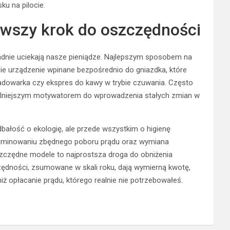
ku na pilocie.
erwszy krok do oszczędności
kładnie uciekają nasze pieniądze. Najlepszym sposobem na
ie urządzenie wpinane bezpośrednio do gniazdka, które
 ładowarka czy ekspres do kawy w trybie czuwania. Często
ajsilniejszym motywatorem do wprowadzenia stałych zmian w
dbałość o ekologię, ale przede wszystkim o higienę
minowaniu zbędnego poboru prądu oraz wymiana
zczędne modele to najprostsza droga do obniżenia
zędności, zsumowane w skali roku, dają wymierną kwotę,
ż opłacanie prądu, którego realnie nie potrzebowałeś.