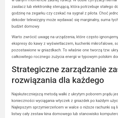
zasilacz lub elektronikę sterującą, która potrzebuje stałego 
godzinę na zegarku czy czekać na sygnał z pilota. Choć jed
dekoder telewizyjny może wydawać się marginalny, suma tych 
budżet domowy.
Warto zwrócić uwagę na urządzenia, które często ignorujemy
ekspresy do kawy z wyświetlaczem, kuchenki mikrofalowe, s
pozostawione w gniazdkach. To właśnie one tworzą tzw. ukry
całkowitego rocznego zużycia energii w typowym polskim d
Strategiczne zarządzanie za
rozwiązania dla każdego
Najskuteczniejszą metodą walki z ukrytym poborem prądu jest
konieczności wyciągania wtyczek z gniazdek po każdym użyci
Najlepszym sprzymierzeńcem w walce o niższe rachunki są lis
listwy cały zestaw kina domowego lub stanowisko komputerow