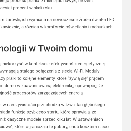
ałego procesu prania. Zmieniając nawyki, możesz
iesiąt procent w skali roku.
are żarówki, ich wymiana na nowoczesne źródła światła LED
skawicznie, a różnica w komforcie oświetlenia i rachunkach
nologii w Twoim domu
ą niekorzyść w kontekście efektywności energetycznej.
ymagają stałego połączenia z siecią Wi-Fi. Moduły
y pralki to kolejne elementy, które “żywią się” prądem
nie domu w zaawansowaną elektronikę, upewnij się, że
ajność procesorów zarządzających energią.
le w rzeczywistości przechodzą w tzw. stan głębokiego
ada funkcje szybkiego startu, które sprawiają, że
 niż klasyczne modele sprzed kilku lat. W ustawieniach
ciowe”, które ograniczają te pobory, choć kosztem nieco