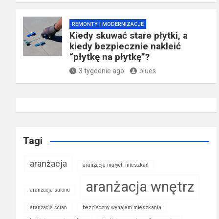
REMONTY I MODERNIZACJE
Kiedy skuwać stare płytki, a
kiedy bezpiecznie nakleić
“płytkę na płytkę”?
3 tygodnie ago
blues
Tagi
aranżacja
aranżacja małych mieszkań
aranżacja wnętrz
aranżacja salonu
aranżacja ścian
bezpieczny wynajem mieszkania