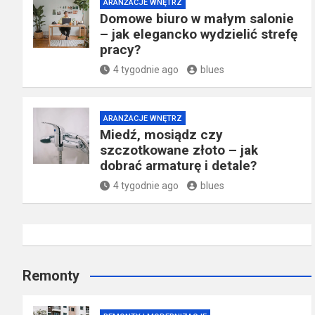
ARANŻACJE WNĘTRZ
Domowe biuro w małym salonie
– jak elegancko wydzielić strefę
pracy?
4 tygodnie ago
blues
ARANŻACJE WNĘTRZ
Miedź, mosiądz czy
szczotkowane złoto – jak
dobrać armaturę i detale?
4 tygodnie ago
blues
Remonty