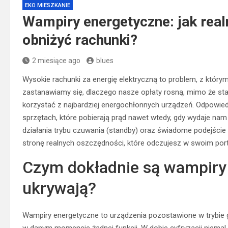
EKO MIESZKANIE
Wampiry energetyczne: jak realn
obniżyć rachunki?
2 miesiące ago
blues
Wysokie rachunki za energię elektryczną to problem, z któ
zastanawiamy się, dlaczego nasze opłaty rosną, mimo że sta
korzystać z najbardziej energochłonnych urządzeń. Odpowied
sprzętach, które pobierają prąd nawet wtedy, gdy wydaje na
działania trybu czuwania (standby) oraz świadome podejście 
stronę realnych oszczędności, które odczujesz w swoim port
Czym dokładnie są wampiry 
ukrywają?
Wampiry energetyczne to urządzenia pozostawione w trybie g
w danym momencie żadnej funkcji. W dobie cyfryzacji niem