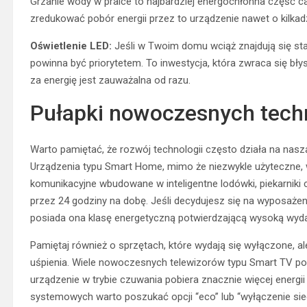
Grzanie wody w pralce to najbardziej energochłonna część c
zredukować pobór energii przez to urządzenie nawet o kilkadz
Oświetlenie LED:
Jeśli w Twoim domu wciąż znajdują się st
powinna być priorytetem. To inwestycja, która zwraca się bły
za energię jest zauważalna od razu.
Pułapki nowoczesnych tech
Warto pamiętać, że rozwój technologii często działa na nasz
Urządzenia typu Smart Home, mimo że niezwykle użyteczne, w
komunikacyjne wbudowane w inteligentne lodówki, piekarniki cz
przez 24 godziny na dobę. Jeśli decydujesz się na wyposaże
posiada ona klasę energetyczną potwierdzającą wysoką wyd
Pamiętaj również o sprzętach, które wydają się wyłączone, a
uśpienia. Wiele nowoczesnych telewizorów typu Smart TV posi
urządzenie w trybie czuwania pobiera znacznie więcej energii
systemowych warto poszukać opcji “eco” lub “wyłączenie sie