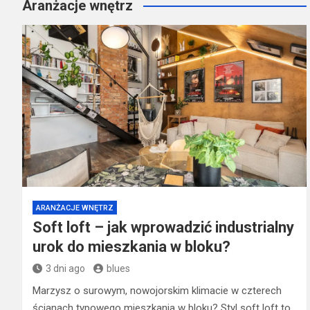
Aranżacje wnętrz
ARANŻACJE WNĘTRZ
Soft loft – jak wprowadzić industrialny
urok do mieszkania w bloku?
3 dni ago
blues
Marzysz o surowym, nowojorskim klimacie w czterech
ścianach typowego mieszkania w bloku? Styl soft loft to