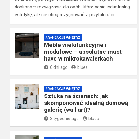
doskonałe rozwiązanie dla osób, które cenią industrialną
estetykę, ale nie chcą rezygnować z przytulności…
ARANŻACJE WNĘTRZ
Meble wielofunkcyjne i
modułowe – absolutne must-
have w mikrokawalerkach
6 dni ago
blues
ARANŻACJE WNĘTRZ
Sztuka na ścianach: jak
skomponować idealną domową
galerię (wall art)?
3 tygodnie ago
blues