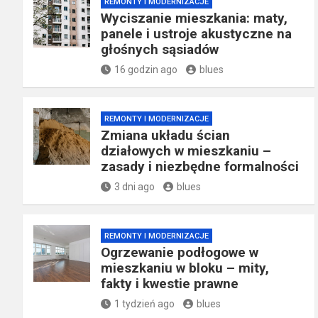
REMONTY I MODERNIZACJE
Wyciszanie mieszkania: maty,
panele i ustroje akustyczne na
głośnych sąsiadów
16 godzin ago
blues
REMONTY I MODERNIZACJE
Zmiana układu ścian
działowych w mieszkaniu –
zasady i niezbędne formalności
3 dni ago
blues
REMONTY I MODERNIZACJE
Ogrzewanie podłogowe w
mieszkaniu w bloku – mity,
fakty i kwestie prawne
1 tydzień ago
blues