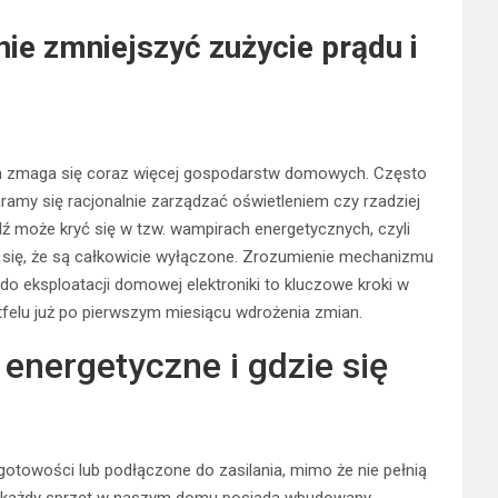
ie zmniejszyć zużycie prądu i
rym zmaga się coraz więcej gospodarstw domowych. Często
ramy się racjonalnie zarządzać oświetleniem czy rzadziej
ź może kryć się w tzw. wampirach energetycznych, czyli
m się, że są całkowicie wyłączone. Zrozumienie mechanizmu
do eksploatacji domowej elektroniki to kluczowe kroki w
felu już po pierwszym miesiącu wdrożenia zmian.
energetyczne i gdzie się
otowości lub podłączone do zasilania, mimo że nie pełnią
al każdy sprzęt w naszym domu posiada wbudowany