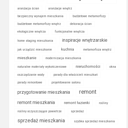
aranżacja ścian
aranżacje wnętrz
bezpieczny wynajem mieszkania
budżetowe metamorfozy
budżetowe metamorfozy wnętrz
dekoracja ścian
ekologiczne wnętrza
funkcjonalne wnętrza
inspiracje wnętrzarskie
home staging mieszkania
kuchnia
jak urządzić mieszkanie
metamorfoza wnętrz
mieszkanie
modernizacja mieszkania
nieruchomości
naturalne materiały wykończeniowe
okna
oszczędzanie wody
porady dla właścicieli mieszkań
porady remontowe
projektowanie salonu
remont
przygotowanie mieszkania
remont mieszkania
remont łazienki
rośliny
rośliny oczyszczające powietrze
sprzedaż
sprzedaż mieszkania
szybka sprzedaż mieszkania