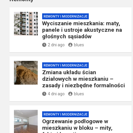
REMONTY I MODERNIZACJE
Wyciszanie mieszkania: maty,
panele i ustroje akustyczne na
głośnych sąsiadów
2 dni ago
blues
REMONTY I MODERNIZACJE
Zmiana układu ścian
działowych w mieszkaniu –
zasady i niezbędne formalności
4 dni ago
blues
REMONTY I MODERNIZACJE
Ogrzewanie podłogowe w
mieszkaniu w bloku – mity,