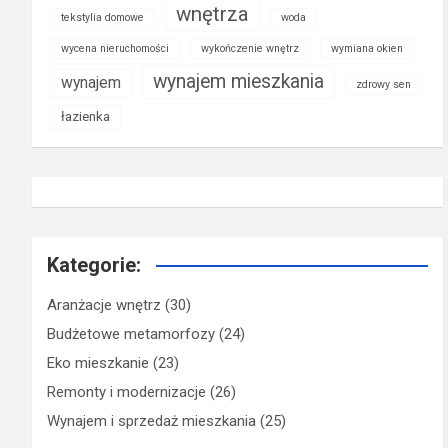
wnętrza
tekstylia domowe
woda
wycena nieruchomości
wykończenie wnętrz
wymiana okien
wynajem mieszkania
wynajem
zdrowy sen
łazienka
Kategorie:
Aranżacje wnętrz
(30)
Budżetowe metamorfozy
(24)
Eko mieszkanie
(23)
Remonty i modernizacje
(26)
Wynajem i sprzedaż mieszkania
(25)