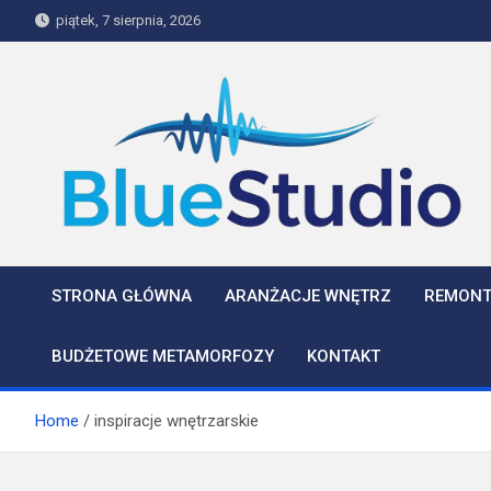
Skip
piątek, 7 sierpnia, 2026
to
content
BlueStudio
STRONA GŁÓWNA
ARANŻACJE WNĘTRZ
REMONT
BUDŻETOWE METAMORFOZY
KONTAKT
Home
inspiracje wnętrzarskie