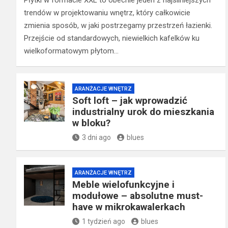
Płytki w formacie XXL to obecnie jeden z najsilniejszych
trendów w projektowaniu wnętrz, który całkowicie
zmienia sposób, w jaki postrzegamy przestrzeń łazienki.
Przejście od standardowych, niewielkich kafelków ku
wielkoformatowym płytom…
ARANŻACJE WNĘTRZ
Soft loft – jak wprowadzić
industrialny urok do mieszkania
w bloku?
3 dni ago
blues
ARANŻACJE WNĘTRZ
Meble wielofunkcyjne i
modułowe – absolutne must-
have w mikrokawalerkach
1 tydzień ago
blues