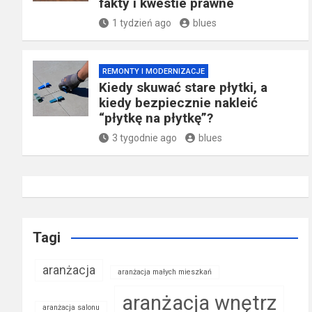
fakty i kwestie prawne
1 tydzień ago
blues
REMONTY I MODERNIZACJE
Kiedy skuwać stare płytki, a
kiedy bezpiecznie nakleić
“płytkę na płytkę”?
3 tygodnie ago
blues
Tagi
aranżacja
aranżacja małych mieszkań
aranżacja wnętrz
aranżacja salonu