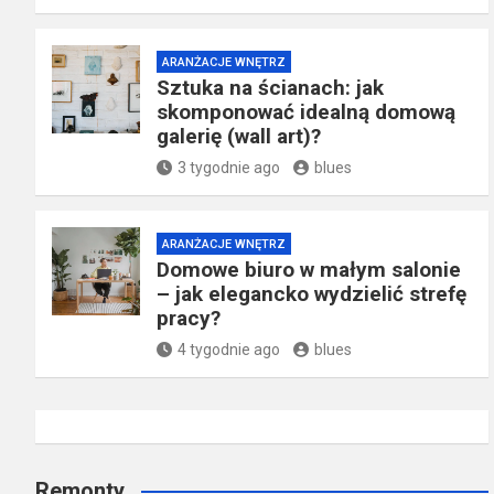
ARANŻACJE WNĘTRZ
Sztuka na ścianach: jak
skomponować idealną domową
galerię (wall art)?
3 tygodnie ago
blues
ARANŻACJE WNĘTRZ
Domowe biuro w małym salonie
– jak elegancko wydzielić strefę
pracy?
4 tygodnie ago
blues
Remonty