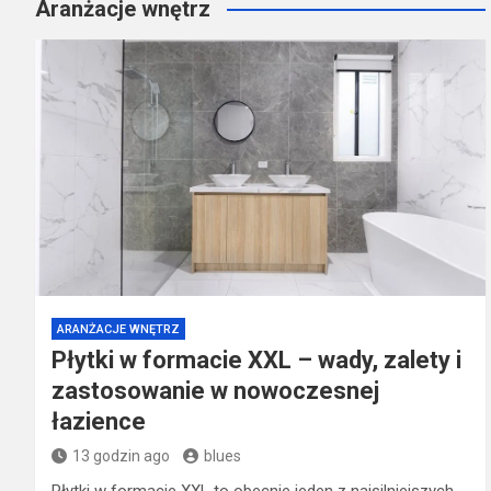
Aranżacje wnętrz
ARANŻACJE WNĘTRZ
Płytki w formacie XXL – wady, zalety i
zastosowanie w nowoczesnej
łazience
13 godzin ago
blues