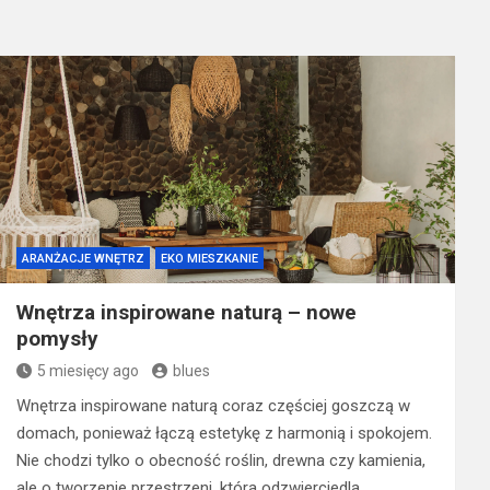
ARANŻACJE WNĘTRZ
EKO MIESZKANIE
Wnętrza inspirowane naturą – nowe
pomysły
5 miesięcy ago
blues
Wnętrza inspirowane naturą coraz częściej goszczą w
domach, ponieważ łączą estetykę z harmonią i spokojem.
Nie chodzi tylko o obecność roślin, drewna czy kamienia,
ale o tworzenie przestrzeni, która odzwierciedla…