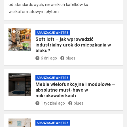
od standardowych, niewielkich kafelków ku
wielkoformatowym płytom…
ARANŻACJE WNĘTRZ
Soft loft – jak wprowadzić
industrialny urok do mieszkania w
bloku?
6 dni ago
blues
ARANŻACJE WNĘTRZ
Meble wielofunkcyjne i modułowe –
absolutne must-have w
mikrokawalerkach
1 tydzień ago
blues
ARANŻACJE WNĘTRZ