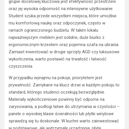
grupie docelowej kluczowa jest efektywność przestrzeni
oraz jej wysoka odporność na intensywne użytkowanie.
Student szuka przede wszystkim miejsca, które umożliwi
mu komfortową naukę oraz odpoczynek, często w
ramach ograniczonego budżetu. W takim lokalu
najważniejszym meblem jest solidne, duże biurko z
ergonomicznym krzesłem oraz pojemna szafa na ubrania.
Zamiast inwestować w drogie sprzęty AGD czy luksusowe
wykończenia, warto postawić na trwałość i łatwość
czyszczenia.
W przypadku wynajmu na pokoje, priorytetem jest
prywatność. Zamykane na klucz drzwi w każdym pokoju to
standard, którego studenci oczekują bezwzględnie.
Materiały wykończeniowe powinny być odporne na
zarysowania, a podłogi łatwe do utrzymania w czystości –
panele o wysokiej klasie ścieralności lub płytki winylowe
sprawdzą się tu doskonale. W kuchni warto zainwestować
w podstawowe, ale wytrzymałe urządzenia: płytę