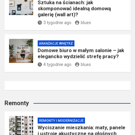
Sztuka na ścianach: jak
skomponować idealną domową
galerię (wall art)?
3 tygodnie ago
blues
ARANŻACJE WNĘTRZ
Domowe biuro w małym salonie – jak
elegancko wydzielić strefę pracy?
4 tygodnie ago
blues
Remonty
REMONTY I MODERNIZACJE
Wyciszanie mieszkania: maty, panele
i ustroje akustyczne na głośnych