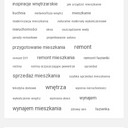
inspiracje wnętrzarskie
jak urządzić mieszkanie
kuchnia
mieszkanie
metamorfoza wnętrz
modernizacja mieszkania
naturalne materiały wykończeniowe
nieruchomości
okna
oszczędzanie wody
porady remontowe
projektowanie salonu
remont
przygotowanie mieszkania
remont mieszkania
remont łazienki
remont DIY
rośliny
rośliny oczyszczające powietrze
sprzedaż
sprzedaż mieszkania
szybka sprzedaż mieszkania
wnętrza
tekstylia domowe
wycena nieruchomości
wynajem
wykończenie wnętrz
wymiana okien
wynajem mieszkania
łazienka
zdrowy sen