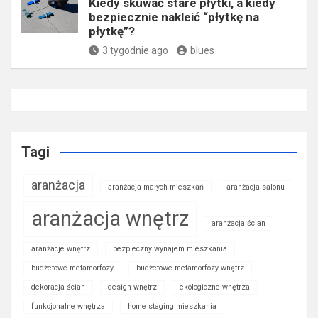
Kiedy skuwać stare płytki, a kiedy
bezpiecznie nakleić “płytkę na
płytkę”?
3 tygodnie ago
blues
Tagi
aranżacja
aranżacja małych mieszkań
aranżacja salonu
aranżacja wnętrz
aranżacja ścian
aranżacje wnętrz
bezpieczny wynajem mieszkania
budżetowe metamorfozy
budżetowe metamorfozy wnętrz
dekoracja ścian
design wnętrz
ekologiczne wnętrza
funkcjonalne wnętrza
home staging mieszkania