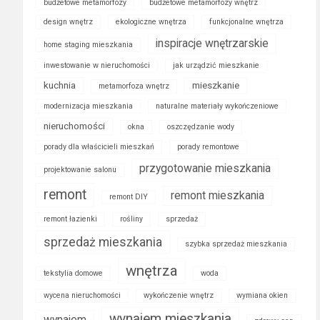
budżetowe metamorfozy
budżetowe metamorfozy wnętrz
design wnętrz
ekologiczne wnętrza
funkcjonalne wnętrza
inspiracje wnętrzarskie
home staging mieszkania
inwestowanie w nieruchomości
jak urządzić mieszkanie
kuchnia
mieszkanie
metamorfoza wnętrz
modernizacja mieszkania
naturalne materiały wykończeniowe
nieruchomości
okna
oszczędzanie wody
porady dla właścicieli mieszkań
porady remontowe
przygotowanie mieszkania
projektowanie salonu
remont
remont mieszkania
remont DIY
remont łazienki
rośliny
sprzedaż
sprzedaż mieszkania
szybka sprzedaż mieszkania
wnętrza
tekstylia domowe
woda
wycena nieruchomości
wykończenie wnętrz
wymiana okien
wynajem mieszkania
wynajem