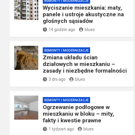
REMONTY I MODERNIZACJE
Wyciszanie mieszkania: maty,
panele i ustroje akustyczne na
głośnych sąsiadów
14 godzin ago
blues
REMONTY I MODERNIZACJE
Zmiana układu ścian
działowych w mieszkaniu –
zasady i niezbędne formalności
3 dni ago
blues
REMONTY I MODERNIZACJE
Ogrzewanie podłogowe w
mieszkaniu w bloku – mity,
fakty i kwestie prawne
1 tydzień ago
blues