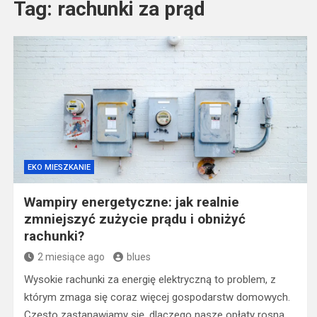
Tag:
rachunki za prąd
EKO MIESZKANIE
Wampiry energetyczne: jak realnie
zmniejszyć zużycie prądu i obniżyć
rachunki?
2 miesiące ago
blues
Wysokie rachunki za energię elektryczną to problem, z
którym zmaga się coraz więcej gospodarstw domowych.
Często zastanawiamy się, dlaczego nasze opłaty rosną,