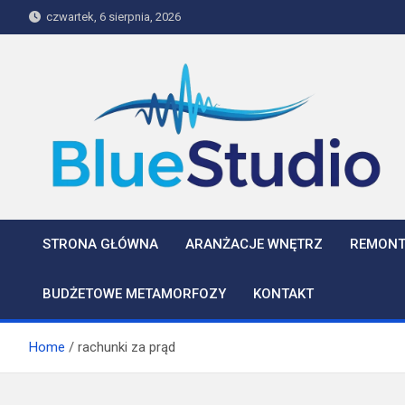
Skip
czwartek, 6 sierpnia, 2026
to
content
BlueStudio
STRONA GŁÓWNA
ARANŻACJE WNĘTRZ
REMONT
BUDŻETOWE METAMORFOZY
KONTAKT
Home
rachunki za prąd