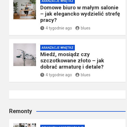
ARANŻACJE WNĘTRZ
Domowe biuro w małym salonie
– jak elegancko wydzielić strefę
pracy?
4 tygodnie ago
blues
ARANŻACJE WNĘTRZ
Miedź, mosiądz czy
szczotkowane złoto – jak
dobrać armaturę i detale?
4 tygodnie ago
blues
Remonty