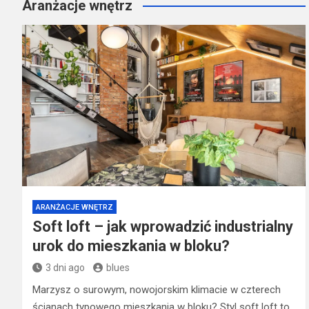
Aranżacje wnętrz
ARANŻACJE WNĘTRZ
Soft loft – jak wprowadzić industrialny
urok do mieszkania w bloku?
3 dni ago
blues
Marzysz o surowym, nowojorskim klimacie w czterech
ścianach typowego mieszkania w bloku? Styl soft loft to