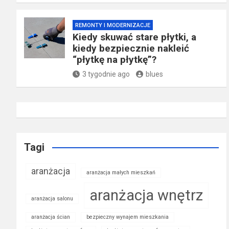
REMONTY I MODERNIZACJE
Kiedy skuwać stare płytki, a
kiedy bezpiecznie nakleić
“płytkę na płytkę”?
3 tygodnie ago
blues
Tagi
aranżacja
aranżacja małych mieszkań
aranżacja wnętrz
aranżacja salonu
aranżacja ścian
bezpieczny wynajem mieszkania