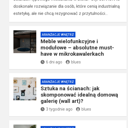
doskonałe rozwiązanie dla osób, które cenią industrialną
estetykę, ale nie chcą rezygnować z przytulności…
ARANŻACJE WNĘTRZ
Meble wielofunkcyjne i
modułowe – absolutne must-
have w mikrokawalerkach
6 dni ago
blues
ARANŻACJE WNĘTRZ
Sztuka na ścianach: jak
skomponować idealną domową
galerię (wall art)?
3 tygodnie ago
blues