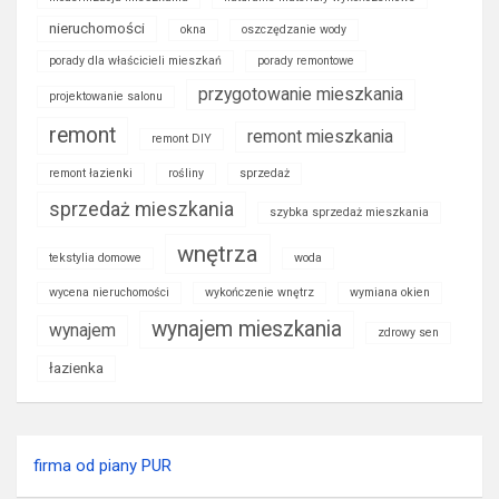
nieruchomości
okna
oszczędzanie wody
porady dla właścicieli mieszkań
porady remontowe
przygotowanie mieszkania
projektowanie salonu
remont
remont mieszkania
remont DIY
remont łazienki
rośliny
sprzedaż
sprzedaż mieszkania
szybka sprzedaż mieszkania
wnętrza
tekstylia domowe
woda
wycena nieruchomości
wykończenie wnętrz
wymiana okien
wynajem mieszkania
wynajem
zdrowy sen
łazienka
firma od piany PUR