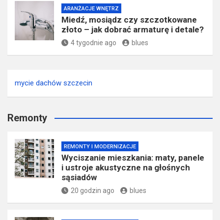
ARANŻACJE WNĘTRZ
Miedź, mosiądz czy szczotkowane
złoto – jak dobrać armaturę i detale?
4 tygodnie ago
blues
mycie dachów szczecin
Remonty
REMONTY I MODERNIZACJE
Wyciszanie mieszkania: maty, panele
i ustroje akustyczne na głośnych
sąsiadów
20 godzin ago
blues