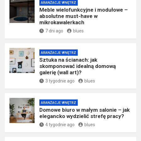
ARANŻACJE WNĘTRZ
Meble wielofunkcyjne i modułowe –
absolutne must-have w
mikrokawalerkach
7 dni ago
blues
ARANŻACJE WNĘTRZ
Sztuka na ścianach: jak
skomponować idealną domową
galerię (wall art)?
3 tygodnie ago
blues
ARANŻACJE WNĘTRZ
Domowe biuro w małym salonie – jak
elegancko wydzielić strefę pracy?
4 tygodnie ago
blues