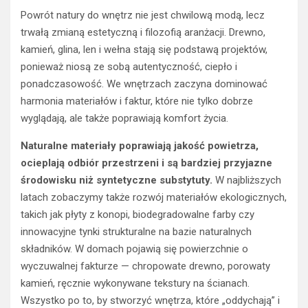
Powrót natury do wnętrz nie jest chwilową modą, lecz
trwałą zmianą estetyczną i filozofią aranżacji. Drewno,
kamień, glina, len i wełna stają się podstawą projektów,
ponieważ niosą ze sobą autentyczność, ciepło i
ponadczasowość. We wnętrzach zaczyna dominować
harmonia materiałów i faktur, które nie tylko dobrze
wyglądają, ale także poprawiają komfort życia.
Naturalne materiały poprawiają jakość powietrza,
ocieplają odbiór przestrzeni i są bardziej przyjazne
środowisku niż syntetyczne substytuty.
W najbliższych
latach zobaczymy także rozwój materiałów ekologicznych,
takich jak płyty z konopi, biodegradowalne farby czy
innowacyjne tynki strukturalne na bazie naturalnych
składników. W domach pojawią się powierzchnie o
wyczuwalnej fakturze — chropowate drewno, porowaty
kamień, ręcznie wykonywane tekstury na ścianach.
Wszystko po to, by stworzyć wnętrza, które „oddychają” i