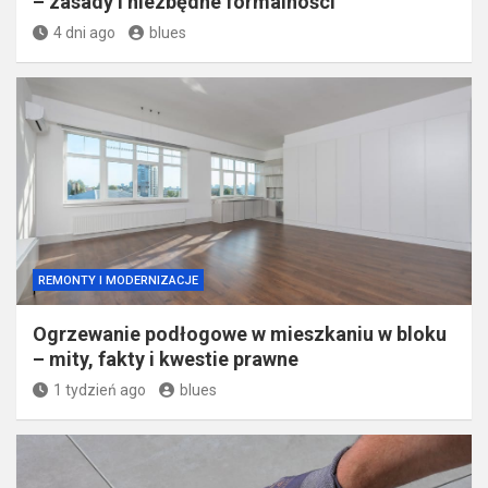
– zasady i niezbędne formalności
4 dni ago
blues
REMONTY I MODERNIZACJE
Ogrzewanie podłogowe w mieszkaniu w bloku
– mity, fakty i kwestie prawne
1 tydzień ago
blues