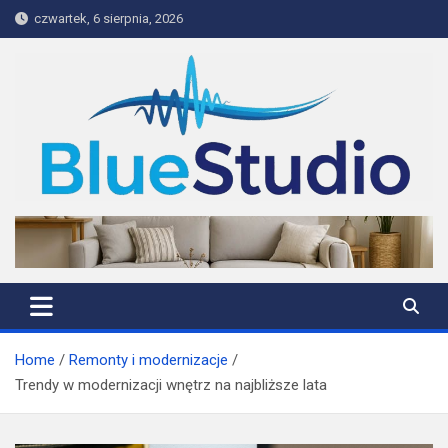
Skip
czwartek, 6 sierpnia, 2026
to
content
BlueStudio
Home
Remonty i modernizacje
Trendy w modernizacji wnętrz na najbliższe lata