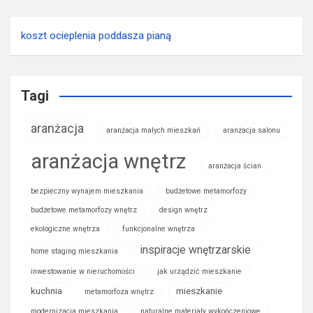
koszt ocieplenia poddasza pianą
Tagi
aranżacja
aranżacja małych mieszkań
aranżacja salonu
aranżacja wnętrz
aranżacja ścian
bezpieczny wynajem mieszkania
budżetowe metamorfozy
budżetowe metamorfozy wnętrz
design wnętrz
ekologiczne wnętrza
funkcjonalne wnętrza
inspiracje wnętrzarskie
home staging mieszkania
inwestowanie w nieruchomości
jak urządzić mieszkanie
kuchnia
mieszkanie
metamorfoza wnętrz
modernizacja mieszkania
naturalne materiały wykończeniowe