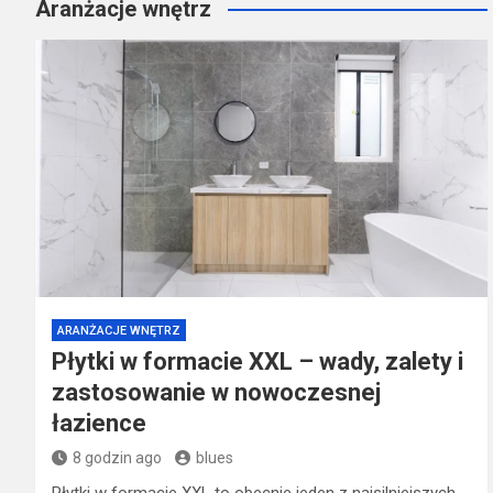
Aranżacje wnętrz
ARANŻACJE WNĘTRZ
Płytki w formacie XXL – wady, zalety i
zastosowanie w nowoczesnej
łazience
8 godzin ago
blues