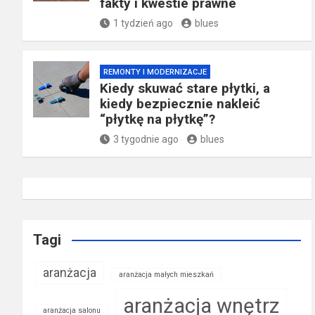
fakty i kwestie prawne
1 tydzień ago
blues
REMONTY I MODERNIZACJE
Kiedy skuwać stare płytki, a
kiedy bezpiecznie nakleić
“płytkę na płytkę”?
3 tygodnie ago
blues
Tagi
aranżacja
aranżacja małych mieszkań
aranżacja wnętrz
aranżacja salonu