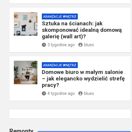
ARANŻACJE WNĘTRZ
Sztuka na ścianach: jak
skomponować idealną domową
galerię (wall art)?
3 tygodnie ago
blues
ARANŻACJE WNĘTRZ
Domowe biuro w małym salonie
– jak elegancko wydzielić strefę
pracy?
4 tygodnie ago
blues
Remonty