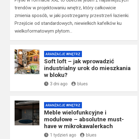
Płytki w formacie XXL to obecnie jeden z najsilniejszych
trendów w projektowaniu wnętrz, który całkowicie
zmienia sposób, w jaki postrzegamy przestrzeń łazienki.
Przejście od standardowych, niewielkich kafelków ku
wielkoformatowym płytom…
ARANŻACJE WNĘTRZ
Soft loft – jak wprowadzić
industrialny urok do mieszkania
w bloku?
3 dni ago
blues
ARANŻACJE WNĘTRZ
Meble wielofunkcyjne i
modułowe – absolutne must-
have w mikrokawalerkach
1 tydzień ago
blues