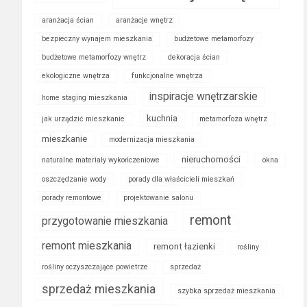
aranżacja ścian
aranżacje wnętrz
bezpieczny wynajem mieszkania
budżetowe metamorfozy
budżetowe metamorfozy wnętrz
dekoracja ścian
ekologiczne wnętrza
funkcjonalne wnętrza
inspiracje wnętrzarskie
home staging mieszkania
kuchnia
jak urządzić mieszkanie
metamorfoza wnętrz
mieszkanie
modernizacja mieszkania
nieruchomości
naturalne materiały wykończeniowe
okna
oszczędzanie wody
porady dla właścicieli mieszkań
porady remontowe
projektowanie salonu
remont
przygotowanie mieszkania
remont mieszkania
remont łazienki
rośliny
rośliny oczyszczające powietrze
sprzedaż
sprzedaż mieszkania
szybka sprzedaż mieszkania