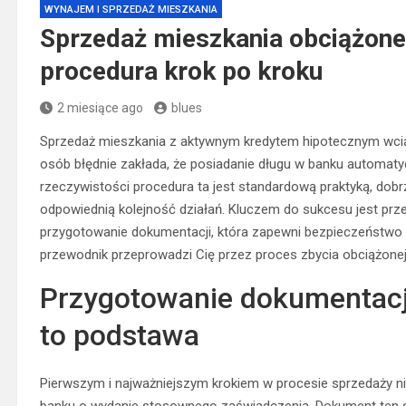
WYNAJEM I SPRZEDAŻ MIESZKANIA
Sprzedaż mieszkania obciążon
procedura krok po kroku
2 miesiące ago
blues
Sprzedaż mieszkania z aktywnym kredytem hipotecznym wciąż
osób błędnie zakłada, że posiadanie długu w banku automaty
rzeczywistości procedura ta jest standardową praktyką, dob
odpowiednią kolejność działań. Kluczem do sukcesu jest prz
przygotowanie dokumentacji, która zapewni bezpieczeństwo 
przewodnik przeprowadzi Cię przez proces zbycia obciążonej
Przygotowanie dokumentacji
to podstawa
Pierwszym i najważniejszym krokiem w procesie sprzedaży ni
banku o wydanie stosownego zaświadczenia. Dokument ten 