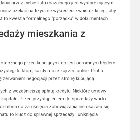
dania przez ciebie listu mazalnego jest wystarczającym
sisz czekać na fizyczne wykreślenie wpisu z księgi, aby
est to kwestia formalnego “porządku” w dokumentach.
zedaży mieszkania z
hipotecznego przed kupującym, co jest ogromnym błędem.
czystej, do której każdy może zajrzeć online. Próba
ę zerwaniem negocjacji przez stronę kupującą.
ych z wcześniejszą spłatą kredytu. Niektóre umowy
ę kapitału. Przed przystąpieniem do sprzedaży warto
potrzebna do zamknięcia zobowiązania nie okazała się
matu to klucz do sprawnej sprzedaży i uniknięcia