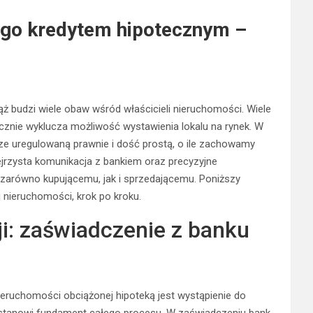
ego kredytem hipotecznym –
 budzi wiele obaw wśród właścicieli nieruchomości. Wiele
cznie wyklucza możliwość wystawienia lokalu na rynek. W
rze uregulowaną prawnie i dość prostą, o ile zachowamy
ejrzysta komunikacja z bankiem oraz precyzyjne
zarówno kupującemu, jak i sprzedającemu. Poniższy
 nieruchomości, krok po kroku.
: zaświadczenie z banku
eruchomości obciążonej hipoteką jest wystąpienie do
stanowi fundament całego procesu. W zaświadczeniu bank