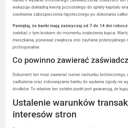
wskazuje dokładną kwotę pozostałego do spłaty kapitału wr
zwolnienie zabezpieczenia hipotecznego po dokonaniu całkowi
Pamiętaj, że banki mają zazwyczaj od 7 do 14 dni roboc
zwlekać z tym krokiem do momentu znalezienia kupca. Warto 
mieszkania, ponieważ zwiększa ono zaufanie potencjalnego na
profesjonalnie.
Co powinno zawierać zaświadcz
Dokument ten musi zawierać numer rachunku technicznego, na
zadłużenia oraz zobowiązanie banku do wydania zgody na wykr
środków. To właśnie ten ostatni punkt jest gwarancją, że k
Ustalenie warunków transakc
interesów stron