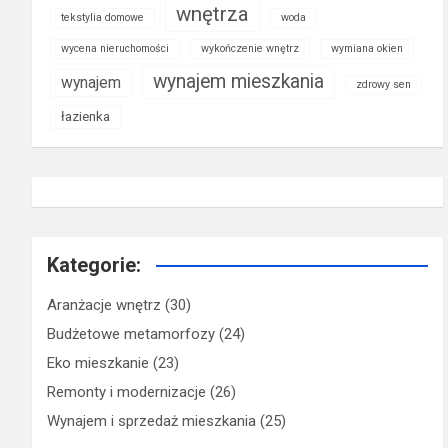
wnętrza
tekstylia domowe
woda
wycena nieruchomości
wykończenie wnętrz
wymiana okien
wynajem mieszkania
wynajem
zdrowy sen
łazienka
Kategorie:
Aranżacje wnętrz
(30)
Budżetowe metamorfozy
(24)
Eko mieszkanie
(23)
Remonty i modernizacje
(26)
Wynajem i sprzedaż mieszkania
(25)