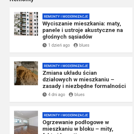
REMONTY I MODERNIZACJE
Wyciszanie mieszkania: maty,
panele i ustroje akustyczne na
głośnych sąsiadów
1 dzień ago
blues
REMONTY I MODERNIZACJE
Zmiana układu ścian
działowych w mieszkaniu –
zasady i niezbędne formalności
4 dni ago
blues
REMONTY I MODERNIZACJE
Ogrzewanie podłogowe w
mieszkaniu w bloku – mity,