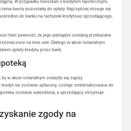
stępną. W przypadku mieszkań z kredytem hipotecznym,
enia kwoty pozostałej do spłaty. Najczęściej stosuje się
pośrednio do banku na rachunek kredytowy sprzedającego,
si mieć pewność, że jego pieniądze zostaną przekazane
rzeznaczone na inne cele. Dlatego w akcie notarialnym
kiem spłaty kredytu przez bank.
hipoteką
 by w akcie notarialnym znalazły się zapisy
e kredyt nie zostanie spłacony, zostaje zminimalizowane do
ipoteka zostanie wykreślona, a sprzedający otrzymuje
uzyskanie zgody na