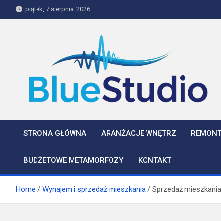
Skip
piątek, 7 sierpnia, 2026
to
content
BlueStudio
STRONA GŁÓWNA
ARANŻACJE WNĘTRZ
REMONT
BUDŻETOWE METAMORFOZY
KONTAKT
Home
Wynajem i sprzedaż mieszkania
Sprzedaż mieszkania