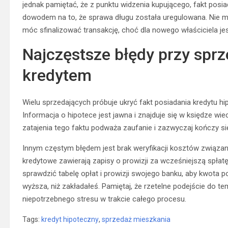
jednak pamiętać, że z punktu widzenia kupującego, fakt posia
dowodem na to, że sprawa długu została uregulowana. Nie mu
móc sfinalizować transakcję, choć dla nowego właściciela j
Najczęstsze błędy przy spr
kredytem
Wielu sprzedających próbuje ukryć fakt posiadania kredytu 
Informacja o hipotece jest jawna i znajduje się w księdze wie
zatajenia tego faktu podważa zaufanie i zazwyczaj kończy si
Innym częstym błędem jest brak weryfikacji kosztów związan
kredytowe zawierają zapisy o prowizji za wcześniejszą spłat
sprawdzić tabelę opłat i prowizji swojego banku, aby kwota 
wyższa, niż zakładałeś. Pamiętaj, że rzetelne podejście do te
niepotrzebnego stresu w trakcie całego procesu.
Tags:
kredyt hipoteczny
,
sprzedaż mieszkania