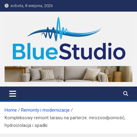
Skip
sobota, 8 sierpnia, 2026
to
content
BlueStudio
Home
Remonty i modernizacje
Kompleksowy remont tarasu na parterze: mrozoodporność,
hydroizolacja i spadki