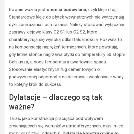
Równie ważna jest
chemia budowlana
, czyli kleje i fugi.
Standardowe kleje do płytek wewnętrznych nie wytrzymają
cykli zamrażania i odmrażania. Należy stosować wyłącznie
zaprawy klejowe klasy C2 S1 lub C2 S2, które
charakteryzują się wysoką odkształcalnością. Pozwala to
na kompensację naprężeń termicznych, które powstają,
gdy letnie słońce nagrzewa płytki do temperatury 60 stopni
Celsjusza, a nocą temperatura gwałtownie spada.
Stosowanie elastycznych fug cementowych o
podwyższonej odporności na ścieranie i wchłanianie wody
to kolejny krok do sukcesu.
Dylatacje – dlaczego są tak
ważne?
Taras, jako konstrukcja pracująca pod wpływem
zmieniających się warunków atmosferycznych, musi mieć
możliwość tzw. „oddechu”.
Dylatacje konstrukcyjne
to