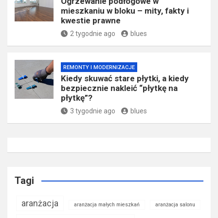
Ogrzewanie podłogowe w
mieszkaniu w bloku – mity, fakty i
kwestie prawne
2 tygodnie ago
blues
REMONTY I MODERNIZACJE
Kiedy skuwać stare płytki, a kiedy
bezpiecznie nakleić “płytkę na
płytkę”?
3 tygodnie ago
blues
Tagi
aranżacja
aranżacja małych mieszkań
aranżacja salonu