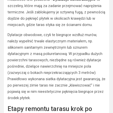
szczeliny, które mają za zadanie przejmować naprężenia
termiczne. Jeśli zablokujemy je sztywną fugą, z pewnością
dojdzie do pęknięć płytek w okolicach krawędzi lub w
miejscach, gdzie taras styka się ze ścianami domu.
Dylatacje obwodowe, czyli te biegnące wzdłuż murów,
należy wypełnić trwale elastycznym materiałem, np.
silikonem sanitarnym zewnętrznym lub sznurem
dylatacyjnym z masą poliuretanową. W przypadku dużych
powierzchni tarasowych, niezbędne są również dylatacje
pośrednie, dzielące nawierzchnię na mniejsze pola
(zazwyczaj o bokach nieprzekraczających 3 metrów).
Prawidłowo wykonana siatka dylatacyjna jest gwarancją, że
po pierwszej zimie taras nie zacznie „klawiszować” i nie
pojawią się w nim nieestetyczne pęknięcia biegnące przez
środek płytek.
Etapy remontu tarasu krok po