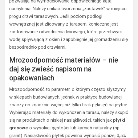
pozwalają na wymodelowanie odpowiedniego kąta
nachylenia. Należy unikać tworzenia „zastawek” w miejscu
progu drzwi tarasowych. Jeśli poziom podłogi
wewnętrznej jest zlicowany z tarasem, konieczne jest
zastosowanie odwodnienia liniowego, które przechwyci
wodę spływającą z okien i zapobiegnie jej gromadzeniu się
bezpośrednio pod drzwiami.
Mrozoodporność materiałów – nie
daj się zwieść napisom na
opakowaniach
Mrozoodporność to parametr, o którym często słyszymy
w sklepach budowlanych, jednak w praktyce budowlanej
znaczy on znacznie więcej niż tylko brak pęknięć na płytce.
Wybierając materiały do wykończenia tarasu, należy skupić
się na produktach o niskiej nasiąkliwości, takich jak
płytki
gresowe
o wysokiej gęstości lub kamień naturalny (np.
granit). Nasiąkliwość płytek powinna wynosić poniżej 0,5%.