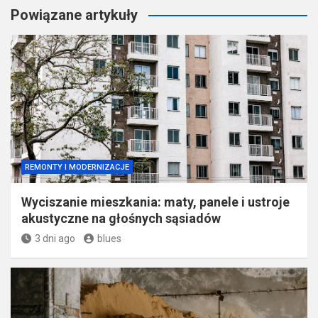
Powiązane artykuły
REMONTY I MODERNIZACJE
Wyciszanie mieszkania: maty, panele i ustroje
akustyczne na głośnych sąsiadów
3 dni ago
blues