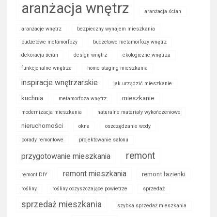
aranżacja wnętrz
aranżacja ścian
aranżacje wnętrz
bezpieczny wynajem mieszkania
budżetowe metamorfozy
budżetowe metamorfozy wnętrz
dekoracja ścian
design wnętrz
ekologiczne wnętrza
funkcjonalne wnętrza
home staging mieszkania
inspiracje wnętrzarskie
jak urządzić mieszkanie
kuchnia
mieszkanie
metamorfoza wnętrz
modernizacja mieszkania
naturalne materiały wykończeniowe
nieruchomości
okna
oszczędzanie wody
porady remontowe
projektowanie salonu
remont
przygotowanie mieszkania
remont mieszkania
remont łazienki
remont DIY
rośliny
rośliny oczyszczające powietrze
sprzedaż
sprzedaż mieszkania
szybka sprzedaż mieszkania