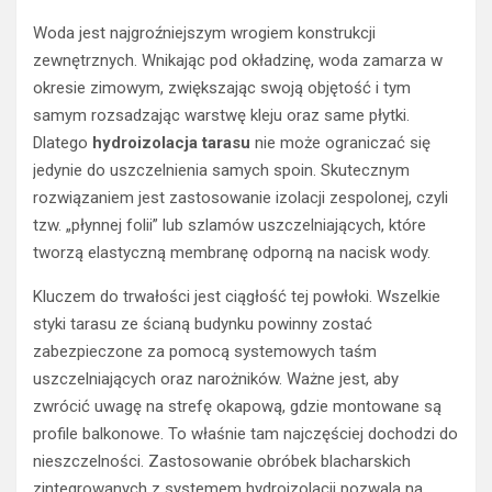
Woda jest najgroźniejszym wrogiem konstrukcji
zewnętrznych. Wnikając pod okładzinę, woda zamarza w
okresie zimowym, zwiększając swoją objętość i tym
samym rozsadzając warstwę kleju oraz same płytki.
Dlatego
hydroizolacja tarasu
nie może ograniczać się
jedynie do uszczelnienia samych spoin. Skutecznym
rozwiązaniem jest zastosowanie izolacji zespolonej, czyli
tzw. „płynnej folii” lub szlamów uszczelniających, które
tworzą elastyczną membranę odporną na nacisk wody.
Kluczem do trwałości jest ciągłość tej powłoki. Wszelkie
styki tarasu ze ścianą budynku powinny zostać
zabezpieczone za pomocą systemowych taśm
uszczelniających oraz narożników. Ważne jest, aby
zwrócić uwagę na strefę okapową, gdzie montowane są
profile balkonowe. To właśnie tam najczęściej dochodzi do
nieszczelności. Zastosowanie obróbek blacharskich
zintegrowanych z systemem hydroizolacji pozwala na