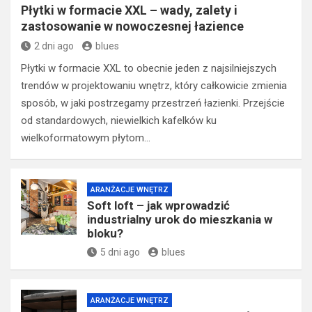
Płytki w formacie XXL – wady, zalety i
zastosowanie w nowoczesnej łazience
2 dni ago
blues
Płytki w formacie XXL to obecnie jeden z najsilniejszych
trendów w projektowaniu wnętrz, który całkowicie zmienia
sposób, w jaki postrzegamy przestrzeń łazienki. Przejście
od standardowych, niewielkich kafelków ku
wielkoformatowym płytom…
ARANŻACJE WNĘTRZ
Soft loft – jak wprowadzić
industrialny urok do mieszkania w
bloku?
5 dni ago
blues
ARANŻACJE WNĘTRZ