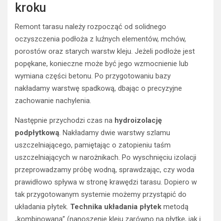
kroku
Remont tarasu należy rozpocząć od solidnego
oczyszczenia podłoża z luźnych elementów, mchów,
porostów oraz starych warstw kleju. Jeżeli podłoże jest
popękane, konieczne może być jego wzmocnienie lub
wymiana części betonu. Po przygotowaniu bazy
nakładamy warstwę spadkową, dbając o precyzyjne
zachowanie nachylenia.
Następnie przychodzi czas na
hydroizolację
podpłytkową
. Nakładamy dwie warstwy szlamu
uszczelniającego, pamiętając o zatopieniu taśm
uszczelniających w narożnikach. Po wyschnięciu izolacji
przeprowadzamy próbę wodną, sprawdzając, czy woda
prawidłowo spływa w stronę krawędzi tarasu. Dopiero w
tak przygotowanym systemie możemy przystąpić do
układania płytek.
Technika układania płytek
metodą
„kombinowaną” (nanoszenie kleju zarówno na płytkę, jak i