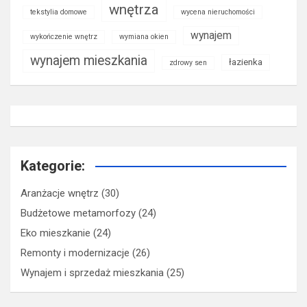
wnętrza
tekstylia domowe
wycena nieruchomości
wynajem
wykończenie wnętrz
wymiana okien
wynajem mieszkania
łazienka
zdrowy sen
Kategorie:
Aranżacje wnętrz
(30)
Budżetowe metamorfozy
(24)
Eko mieszkanie
(24)
Remonty i modernizacje
(26)
Wynajem i sprzedaż mieszkania
(25)