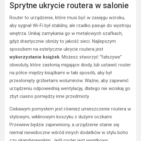
Sprytne ukrycie routera w salonie
Router to urządzenie, które musi być w zasięgu wzroku,
aby sygnał Wi-Fi był stabilny, ale rzadko pasuje do wystroju
wnętrza. Unikaj zamykania go w metalowych szafkach,
gdyż drastycznie obniży to jakość sieci. Najlepszym
sposobem na estetyczne ukrycie routera jest
wykorzystanie książek
. Możesz stworzyć “fałszywe”
obwoluty, które zasłonią migające diody, lub ustawić router
na półce między książkami w taki sposób, aby był
przesłonięty grzbietami woluminów. Ważne, aby zapewnić
urządzeniu odpowiednią wentylację, dlatego nie wciskaj go
zbyt ciasno pomiędzy inne przedmioty.
Ciekawym pomysłem jest również umieszczenie routera w
stylowym, wiklinowym koszyku z dużymi oczkami.
Przewiew będzie zapewniony, a urządzenie stanie się
niemal niewidoczne wśród innych dodatków w stylu boho
czy skandynawskim. Jeśli router jest wyjątkowo