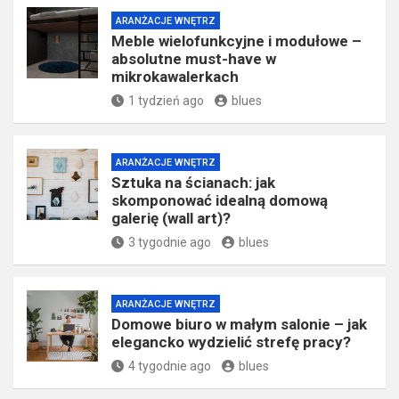
ARANŻACJE WNĘTRZ
Meble wielofunkcyjne i modułowe –
absolutne must-have w
mikrokawalerkach
1 tydzień ago
blues
ARANŻACJE WNĘTRZ
Sztuka na ścianach: jak
skomponować idealną domową
galerię (wall art)?
3 tygodnie ago
blues
ARANŻACJE WNĘTRZ
Domowe biuro w małym salonie – jak
elegancko wydzielić strefę pracy?
4 tygodnie ago
blues