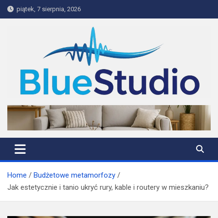
Skip
piątek, 7 sierpnia, 2026
to
content
BlueStudio
Home
Budżetowe metamorfozy
Jak estetycznie i tanio ukryć rury, kable i routery w mieszkaniu?