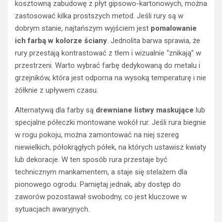
kosztowną zabudowę z płyt gipsowo-kartonowych, można
zastosować kilka prostszych metod. Jeśli rury są w
dobrym stanie, najtańszym wyjściem jest
pomalowanie
ich farbą w kolorze ściany
. Jednolita barwa sprawia, że
rury przestają kontrastować z tłem i wizualnie “znikają” w
przestrzeni. Warto wybrać farbę dedykowaną do metalu i
grzejników, która jest odporna na wysoką temperaturę i nie
żółknie z upływem czasu.
Alternatywą dla farby są
drewniane listwy maskujące
lub
specjalne półeczki montowane wokół rur. Jeśli rura biegnie
w rogu pokoju, można zamontować na niej szereg
niewielkich, półokrągłych półek, na których ustawisz kwiaty
lub dekoracje. W ten sposób rura przestaje być
technicznym mankamentem, a staje się stelażem dla
pionowego ogrodu. Pamiętaj jednak, aby dostęp do
zaworów pozostawał swobodny, co jest kluczowe w
sytuacjach awaryjnych.