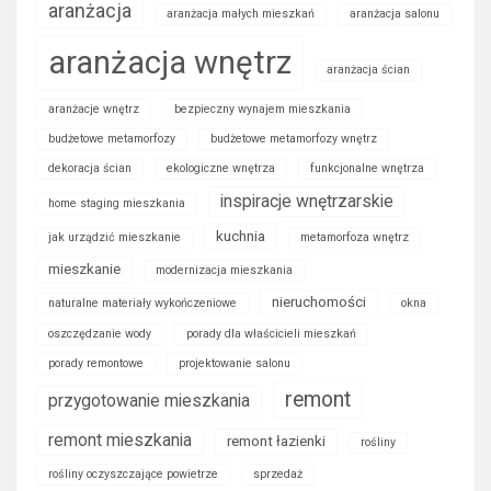
aranżacja
aranżacja małych mieszkań
aranżacja salonu
aranżacja wnętrz
aranżacja ścian
aranżacje wnętrz
bezpieczny wynajem mieszkania
budżetowe metamorfozy
budżetowe metamorfozy wnętrz
dekoracja ścian
ekologiczne wnętrza
funkcjonalne wnętrza
inspiracje wnętrzarskie
home staging mieszkania
kuchnia
jak urządzić mieszkanie
metamorfoza wnętrz
mieszkanie
modernizacja mieszkania
nieruchomości
naturalne materiały wykończeniowe
okna
oszczędzanie wody
porady dla właścicieli mieszkań
porady remontowe
projektowanie salonu
remont
przygotowanie mieszkania
remont mieszkania
remont łazienki
rośliny
rośliny oczyszczające powietrze
sprzedaż