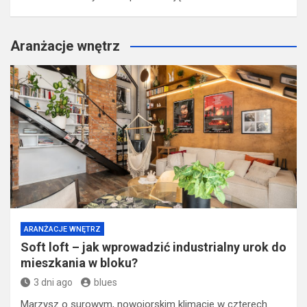
Aranżacje wnętrz
ARANŻACJE WNĘTRZ
Soft loft – jak wprowadzić industrialny urok do
mieszkania w bloku?
3 dni ago
blues
Marzysz o surowym, nowojorskim klimacie w czterech