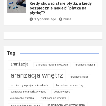
Kiedy skuwać stare płytki, a kiedy
bezpiecznie nakleić “płytkę na
płytkę”?
3 tygodnie ago
blues
Tagi
aranżacja
aranżacja małych mieszkań
aranżacja salonu
aranżacja wnętrz
aranżacja ścian
bezpieczny wynajem mieszkania
budżetowe metamorfozy
budżetowe metamorfozy wnętrz
design wnętrz
ekologiczne wnętrza
funkcjonalne wnętrza
inspiracje wnętrzarskie
home staging mieszkania