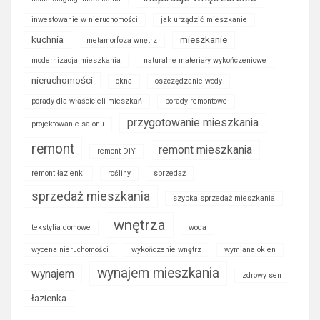
inwestowanie w nieruchomości
jak urządzić mieszkanie
kuchnia
mieszkanie
metamorfoza wnętrz
modernizacja mieszkania
naturalne materiały wykończeniowe
nieruchomości
okna
oszczędzanie wody
porady dla właścicieli mieszkań
porady remontowe
przygotowanie mieszkania
projektowanie salonu
remont
remont mieszkania
remont DIY
remont łazienki
rośliny
sprzedaż
sprzedaż mieszkania
szybka sprzedaż mieszkania
wnętrza
tekstylia domowe
woda
wycena nieruchomości
wykończenie wnętrz
wymiana okien
wynajem mieszkania
wynajem
zdrowy sen
łazienka