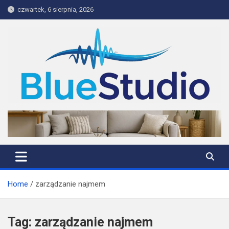
Skip
czwartek, 6 sierpnia, 2026
to
content
BlueStudio
Home
zarządzanie najmem
Tag:
zarządzanie najmem