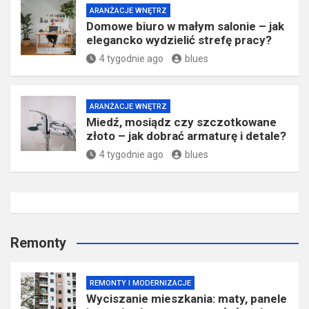
ARANŻACJE WNĘTRZ
Domowe biuro w małym salonie – jak
elegancko wydzielić strefę pracy?
4 tygodnie ago
blues
ARANŻACJE WNĘTRZ
Miedź, mosiądz czy szczotkowane
złoto – jak dobrać armaturę i detale?
4 tygodnie ago
blues
Remonty
REMONTY I MODERNIZACJE
Wyciszanie mieszkania: maty, panele