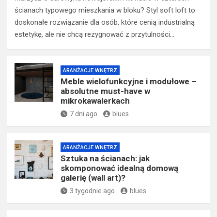
ścianach typowego mieszkania w bloku? Styl soft loft to
doskonałe rozwiązanie dla osób, które cenią industrialną
estetykę, ale nie chcą rezygnować z przytulności…
ARANŻACJE WNĘTRZ
Meble wielofunkcyjne i modułowe –
absolutne must-have w
mikrokawalerkach
7 dni ago
blues
ARANŻACJE WNĘTRZ
Sztuka na ścianach: jak
skomponować idealną domową
galerię (wall art)?
3 tygodnie ago
blues