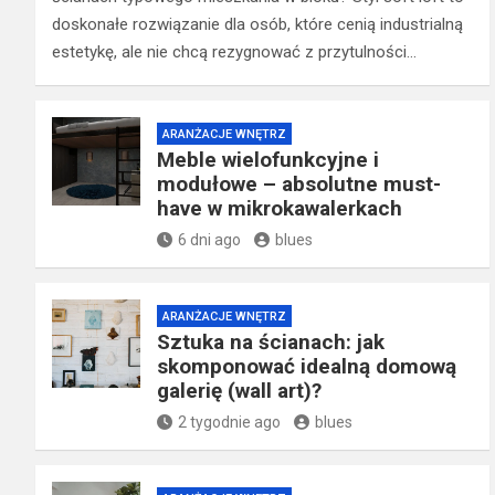
doskonałe rozwiązanie dla osób, które cenią industrialną
estetykę, ale nie chcą rezygnować z przytulności…
ARANŻACJE WNĘTRZ
Meble wielofunkcyjne i
modułowe – absolutne must-
have w mikrokawalerkach
6 dni ago
blues
ARANŻACJE WNĘTRZ
Sztuka na ścianach: jak
skomponować idealną domową
galerię (wall art)?
2 tygodnie ago
blues