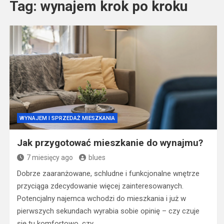
Tag:
wynajem krok po kroku
WYNAJEM I SPRZEDAŻ MIESZKANIA
Jak przygotować mieszkanie do wynajmu?
7 miesięcy ago
blues
Dobrze zaaranżowane, schludne i funkcjonalne wnętrze
przyciąga zdecydowanie więcej zainteresowanych.
Potencjalny najemca wchodzi do mieszkania i już w
pierwszych sekundach wyrabia sobie opinię – czy czuje
się tu komfortowo, czy…