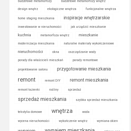
budżetowe metamorfozy
budżetowe metamorfozy wnętrz
design wnętrz
ekologiczne wnętrza
funkcjonalne wnętrza
inspiracje wnętrzarskie
home staging mieszkania
inwestowanie w nieruchomości
jak urządzić mieszkanie
kuchnia
mieszkanie
metamorfoza wnętrz
modernizacja mieszkania
naturalne materiały wykończeniowe
nieruchomości
okna
oszczędzanie wody
porady dla właścicieli mieszkań
porady remontowe
przygotowanie mieszkania
projektowanie salonu
remont
remont mieszkania
remont DIY
remont łazienki
rośliny
sprzedaż
sprzedaż mieszkania
szybka sprzedaż mieszkania
wnętrza
tekstylia domowe
woda
wycena nieruchomości
wykończenie wnętrz
wymiana okien
wynajem mieszkania
wynajem