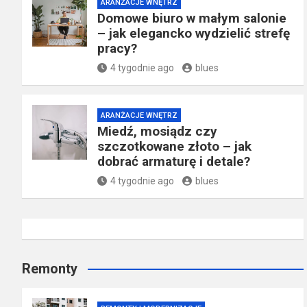
ARANŻACJE WNĘTRZ
Domowe biuro w małym salonie
– jak elegancko wydzielić strefę
pracy?
4 tygodnie ago
blues
ARANŻACJE WNĘTRZ
Miedź, mosiądz czy
szczotkowane złoto – jak
dobrać armaturę i detale?
4 tygodnie ago
blues
Remonty