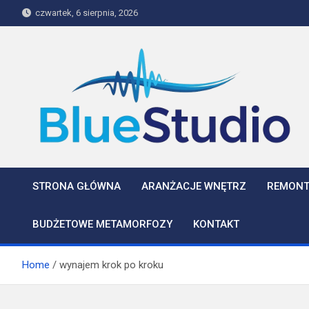
Skip
czwartek, 6 sierpnia, 2026
to
content
BlueStudio
STRONA GŁÓWNA
ARANŻACJE WNĘTRZ
REMONT
BUDŻETOWE METAMORFOZY
KONTAKT
Home
wynajem krok po kroku