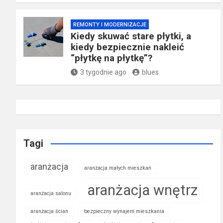
REMONTY I MODERNIZACJE
Kiedy skuwać stare płytki, a
kiedy bezpiecznie nakleić
“płytkę na płytkę”?
3 tygodnie ago
blues
Tagi
aranżacja
aranżacja małych mieszkań
aranżacja wnętrz
aranżacja salonu
aranżacja ścian
bezpieczny wynajem mieszkania