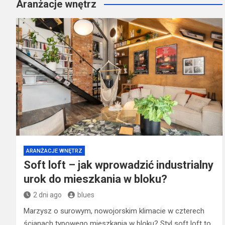
Aranżacje wnętrz
ARANŻACJE WNĘTRZ
Soft loft – jak wprowadzić industrialny
urok do mieszkania w bloku?
2 dni ago
blues
Marzysz o surowym, nowojorskim klimacie w czterech
ścianach typowego mieszkania w bloku? Styl soft loft to