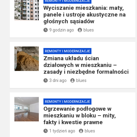
REMONTY I MODERNIZACJE
Wyciszanie mieszkania: maty,
panele i ustroje akustyczne na
głośnych sąsiadów
9 godzin ago
blues
REMONTY I MODERNIZACJE
Zmiana układu ścian
działowych w mieszkaniu –
zasady i niezbędne formalności
3 dni ago
blues
REMONTY I MODERNIZACJE
Ogrzewanie podłogowe w
mieszkaniu w bloku – mity,
fakty i kwestie prawne
1 tydzień ago
blues