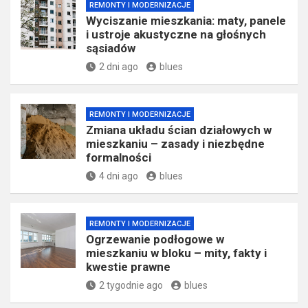
REMONTY I MODERNIZACJE
Wyciszanie mieszkania: maty, panele
i ustroje akustyczne na głośnych
sąsiadów
2 dni ago
blues
REMONTY I MODERNIZACJE
Zmiana układu ścian działowych w
mieszkaniu – zasady i niezbędne
formalności
4 dni ago
blues
REMONTY I MODERNIZACJE
Ogrzewanie podłogowe w
mieszkaniu w bloku – mity, fakty i
kwestie prawne
2 tygodnie ago
blues