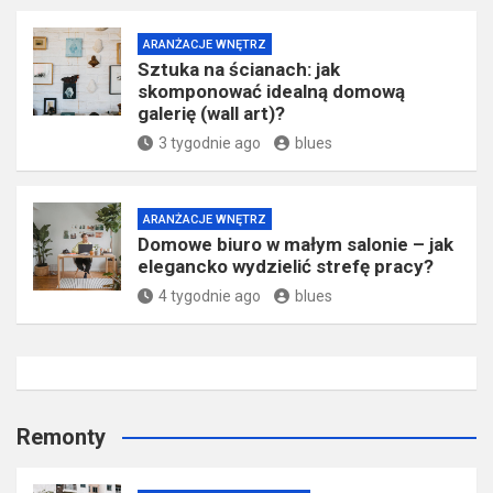
ARANŻACJE WNĘTRZ
Sztuka na ścianach: jak
skomponować idealną domową
galerię (wall art)?
3 tygodnie ago
blues
ARANŻACJE WNĘTRZ
Domowe biuro w małym salonie – jak
elegancko wydzielić strefę pracy?
4 tygodnie ago
blues
Remonty