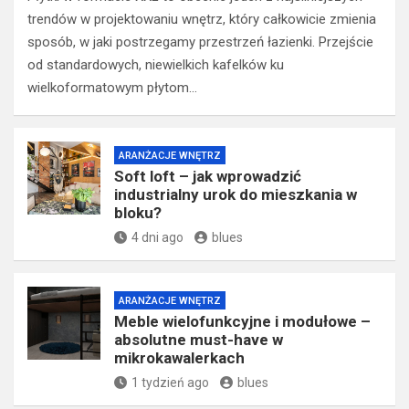
trendów w projektowaniu wnętrz, który całkowicie zmienia
sposób, w jaki postrzegamy przestrzeń łazienki. Przejście
od standardowych, niewielkich kafelków ku
wielkoformatowym płytom…
ARANŻACJE WNĘTRZ
Soft loft – jak wprowadzić
industrialny urok do mieszkania w
bloku?
4 dni ago
blues
ARANŻACJE WNĘTRZ
Meble wielofunkcyjne i modułowe –
absolutne must-have w
mikrokawalerkach
1 tydzień ago
blues