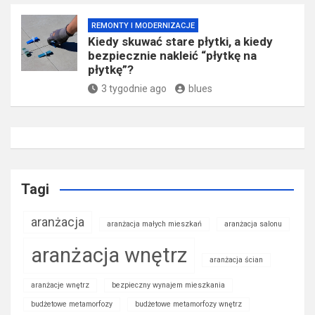
REMONTY I MODERNIZACJE
Kiedy skuwać stare płytki, a kiedy
bezpiecznie nakleić “płytkę na
płytkę”?
3 tygodnie ago
blues
Tagi
aranżacja
aranżacja małych mieszkań
aranżacja salonu
aranżacja wnętrz
aranżacja ścian
aranżacje wnętrz
bezpieczny wynajem mieszkania
budżetowe metamorfozy
budżetowe metamorfozy wnętrz