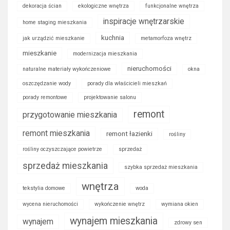
dekoracja ścian
ekologiczne wnętrza
funkcjonalne wnętrza
inspiracje wnętrzarskie
home staging mieszkania
kuchnia
jak urządzić mieszkanie
metamorfoza wnętrz
mieszkanie
modernizacja mieszkania
nieruchomości
naturalne materiały wykończeniowe
okna
oszczędzanie wody
porady dla właścicieli mieszkań
porady remontowe
projektowanie salonu
remont
przygotowanie mieszkania
remont mieszkania
remont łazienki
rośliny
rośliny oczyszczające powietrze
sprzedaż
sprzedaż mieszkania
szybka sprzedaż mieszkania
wnętrza
tekstylia domowe
woda
wycena nieruchomości
wykończenie wnętrz
wymiana okien
wynajem mieszkania
wynajem
zdrowy sen