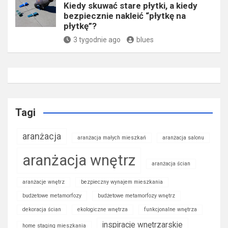
Kiedy skuwać stare płytki, a kiedy
bezpiecznie nakleić “płytkę na
płytkę”?
3 tygodnie ago
blues
Tagi
aranżacja
aranżacja małych mieszkań
aranżacja salonu
aranżacja wnętrz
aranżacja ścian
aranżacje wnętrz
bezpieczny wynajem mieszkania
budżetowe metamorfozy
budżetowe metamorfozy wnętrz
dekoracja ścian
ekologiczne wnętrza
funkcjonalne wnętrza
inspiracje wnętrzarskie
home staging mieszkania