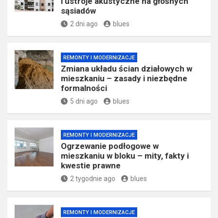
i ustroje akustyczne na głośnych
sąsiadów
2 dni ago
blues
REMONTY I MODERNIZACJE
Zmiana układu ścian działowych w
mieszkaniu – zasady i niezbędne
formalności
5 dni ago
blues
REMONTY I MODERNIZACJE
Ogrzewanie podłogowe w
mieszkaniu w bloku – mity, fakty i
kwestie prawne
2 tygodnie ago
blues
REMONTY I MODERNIZACJE