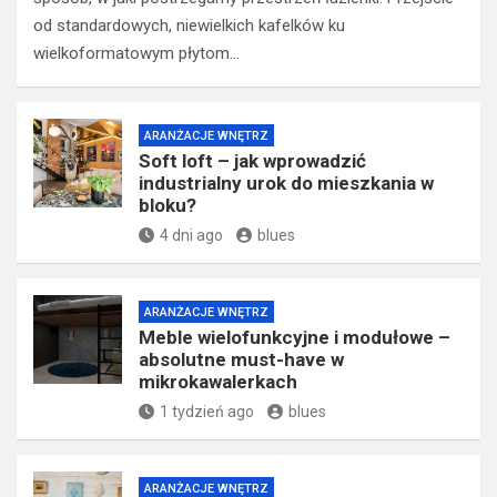
od standardowych, niewielkich kafelków ku
wielkoformatowym płytom…
ARANŻACJE WNĘTRZ
Soft loft – jak wprowadzić
industrialny urok do mieszkania w
bloku?
4 dni ago
blues
ARANŻACJE WNĘTRZ
Meble wielofunkcyjne i modułowe –
absolutne must-have w
mikrokawalerkach
1 tydzień ago
blues
ARANŻACJE WNĘTRZ