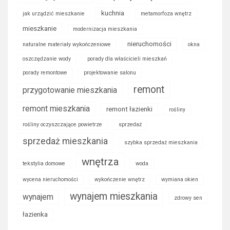
kuchnia
jak urządzić mieszkanie
metamorfoza wnętrz
mieszkanie
modernizacja mieszkania
nieruchomości
naturalne materiały wykończeniowe
okna
oszczędzanie wody
porady dla właścicieli mieszkań
porady remontowe
projektowanie salonu
remont
przygotowanie mieszkania
remont mieszkania
remont łazienki
rośliny
rośliny oczyszczające powietrze
sprzedaż
sprzedaż mieszkania
szybka sprzedaż mieszkania
wnętrza
tekstylia domowe
woda
wycena nieruchomości
wykończenie wnętrz
wymiana okien
wynajem mieszkania
wynajem
zdrowy sen
łazienka