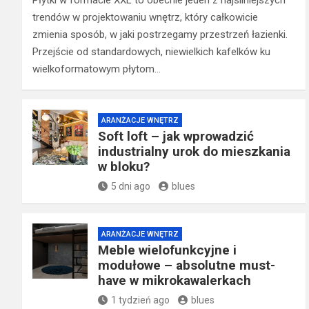
Płytki w formacie XXL to obecnie jeden z najsilniejszych
trendów w projektowaniu wnętrz, który całkowicie
zmienia sposób, w jaki postrzegamy przestrzeń łazienki.
Przejście od standardowych, niewielkich kafelków ku
wielkoformatowym płytom…
ARANŻACJE WNĘTRZ
Soft loft – jak wprowadzić
industrialny urok do mieszkania
w bloku?
5 dni ago
blues
ARANŻACJE WNĘTRZ
Meble wielofunkcyjne i
modułowe – absolutne must-
have w mikrokawalerkach
1 tydzień ago
blues