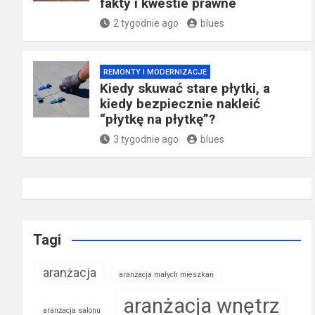
fakty i kwestie prawne
2 tygodnie ago
blues
REMONTY I MODERNIZACJE
Kiedy skuwać stare płytki, a
kiedy bezpiecznie nakleić
“płytkę na płytkę”?
3 tygodnie ago
blues
Tagi
aranżacja
aranżacja małych mieszkań
aranżacja wnętrz
aranżacja salonu