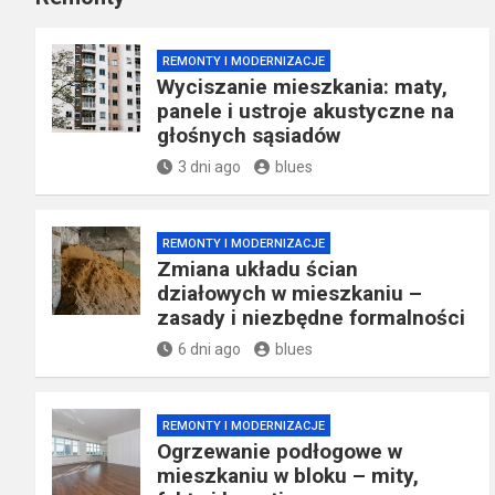
REMONTY I MODERNIZACJE
Wyciszanie mieszkania: maty,
panele i ustroje akustyczne na
głośnych sąsiadów
3 dni ago
blues
REMONTY I MODERNIZACJE
Zmiana układu ścian
działowych w mieszkaniu –
zasady i niezbędne formalności
6 dni ago
blues
REMONTY I MODERNIZACJE
Ogrzewanie podłogowe w
mieszkaniu w bloku – mity,