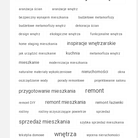
aranżacja ścian
aranżacje wnętrz
bezpieczny wynajem mieszkania
budżetowe metamorfozy
budżetowe metamorfozy wnętrz
dekoracja ścian
design wnętrz
ekologiczne wnętrza
funkcjonalne wnętrza
inspiracje wnętrzarskie
home staging mieszkania
kuchnia
jak urządzić mieszkanie
metamorfoza wnętrz
mieszkanie
modernizacja mieszkania
nieruchomości
naturalne materiały wykończeniowe
okna
oszczędzanie wody
porady remontowe
projektowanie salonu
remont
przygotowanie mieszkania
remont mieszkania
remont łazienki
remont DIY
rośliny
rośliny oczyszczające powietrze
sprzedaż
sprzedaż mieszkania
szybka sprzedaż mieszkania
wnętrza
tekstylia domowe
wycena nieruchomości