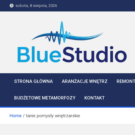
Skip
sobota, 8 sierpnia, 2026
to
content
BlueStudio
STRONA GŁÓWNA
ARANŻACJE WNĘTRZ
REMONT
BUDŻETOWE METAMORFOZY
KONTAKT
Home
tanie pomysły wnętrzarskie