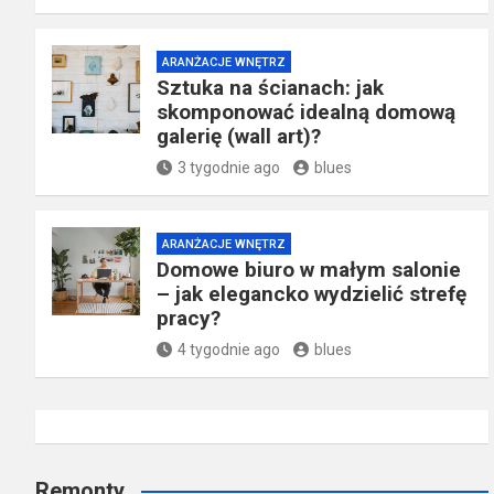
ARANŻACJE WNĘTRZ
Sztuka na ścianach: jak
skomponować idealną domową
galerię (wall art)?
3 tygodnie ago
blues
ARANŻACJE WNĘTRZ
Domowe biuro w małym salonie
– jak elegancko wydzielić strefę
pracy?
4 tygodnie ago
blues
Remonty