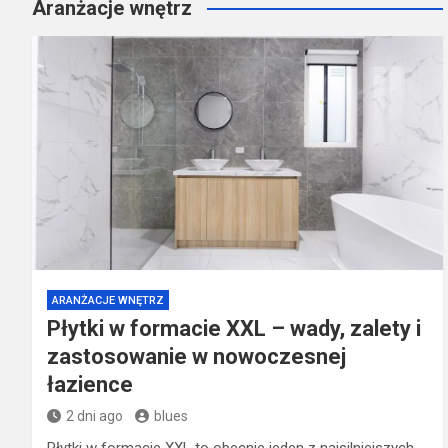
Aranżacje wnętrz
ARANŻACJE WNĘTRZ
Płytki w formacie XXL – wady, zalety i
zastosowanie w nowoczesnej
łazience
2 dni ago
blues