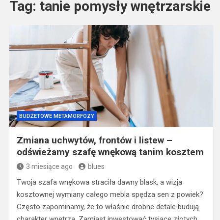
Tag:
tanie pomysły wnętrzarskie
BUDŻETOWE METAMORFOZY
Zmiana uchwytów, frontów i listew –
odświeżamy szafę wnękową tanim kosztem
3 miesiące ago
blues
Twoja szafa wnękowa straciła dawny blask, a wizja
kosztownej wymiany całego mebla spędza sen z powiek?
Często zapominamy, że to właśnie drobne detale budują
charakter wnętrza. Zamiast inwestować tysiące złotych…