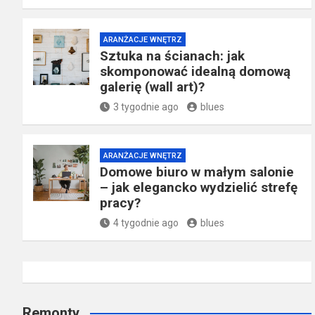
ARANŻACJE WNĘTRZ
Sztuka na ścianach: jak
skomponować idealną domową
galerię (wall art)?
3 tygodnie ago
blues
ARANŻACJE WNĘTRZ
Domowe biuro w małym salonie
– jak elegancko wydzielić strefę
pracy?
4 tygodnie ago
blues
Remonty