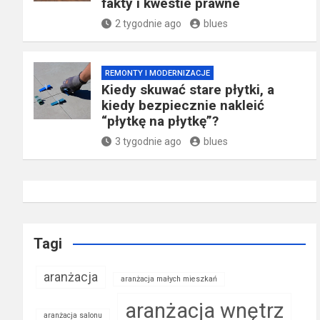
fakty i kwestie prawne
2 tygodnie ago
blues
REMONTY I MODERNIZACJE
Kiedy skuwać stare płytki, a
kiedy bezpiecznie nakleić
“płytkę na płytkę”?
3 tygodnie ago
blues
Tagi
aranżacja
aranżacja małych mieszkań
aranżacja wnętrz
aranżacja salonu