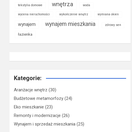
wnętrza
tekstylia domowe
woda
wycena nieruchomości
wykończenie wnętrz
wymiana okien
wynajem mieszkania
wynajem
zdrowy sen
łazienka
Kategorie:
Aranżacje wnętrz
(30)
Budżetowe metamorfozy
(24)
Eko mieszkanie
(23)
Remonty i modernizacje
(26)
Wynajem i sprzedaż mieszkania
(25)