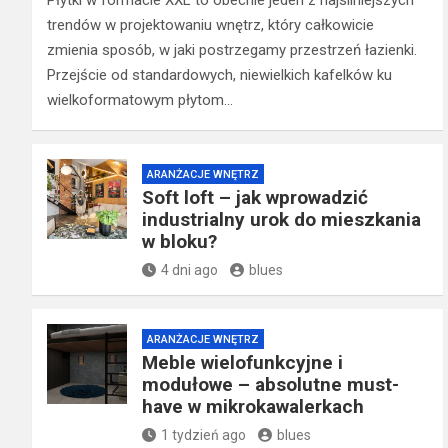
Płytki w formacie XXL to obecnie jeden z najsilniejszych
trendów w projektowaniu wnętrz, który całkowicie
zmienia sposób, w jaki postrzegamy przestrzeń łazienki.
Przejście od standardowych, niewielkich kafelków ku
wielkoformatowym płytom…
ARANŻACJE WNĘTRZ
Soft loft – jak wprowadzić
industrialny urok do mieszkania
w bloku?
4 dni ago
blues
ARANŻACJE WNĘTRZ
Meble wielofunkcyjne i
modułowe – absolutne must-
have w mikrokawalerkach
1 tydzień ago
blues