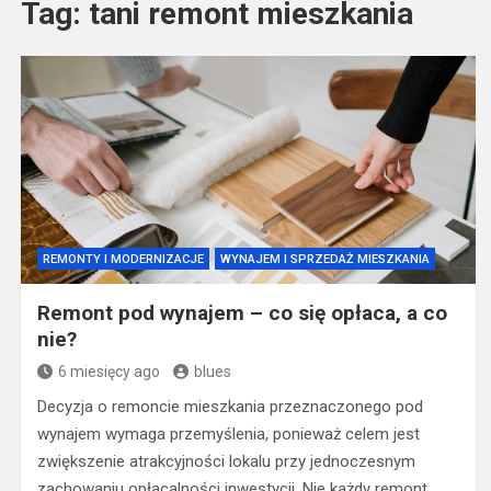
Tag:
tani remont mieszkania
REMONTY I MODERNIZACJE
WYNAJEM I SPRZEDAŻ MIESZKANIA
Remont pod wynajem – co się opłaca, a co
nie?
6 miesięcy ago
blues
Decyzja o remoncie mieszkania przeznaczonego pod
wynajem wymaga przemyślenia, ponieważ celem jest
zwiększenie atrakcyjności lokalu przy jednoczesnym
zachowaniu opłacalności inwestycji. Nie każdy remont