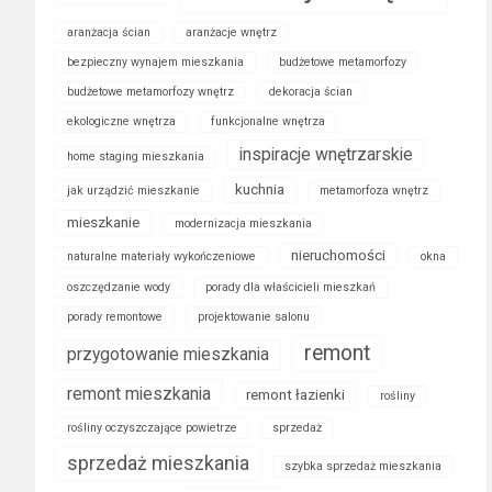
aranżacja ścian
aranżacje wnętrz
bezpieczny wynajem mieszkania
budżetowe metamorfozy
budżetowe metamorfozy wnętrz
dekoracja ścian
ekologiczne wnętrza
funkcjonalne wnętrza
inspiracje wnętrzarskie
home staging mieszkania
kuchnia
jak urządzić mieszkanie
metamorfoza wnętrz
mieszkanie
modernizacja mieszkania
nieruchomości
naturalne materiały wykończeniowe
okna
oszczędzanie wody
porady dla właścicieli mieszkań
porady remontowe
projektowanie salonu
remont
przygotowanie mieszkania
remont mieszkania
remont łazienki
rośliny
rośliny oczyszczające powietrze
sprzedaż
sprzedaż mieszkania
szybka sprzedaż mieszkania