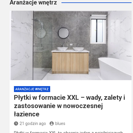
Aranżacje wnętrz
ARANŻACJE WNĘTRZ
Płytki w formacie XXL – wady, zalety i
zastosowanie w nowoczesnej
łazience
21 godzin ago
blues