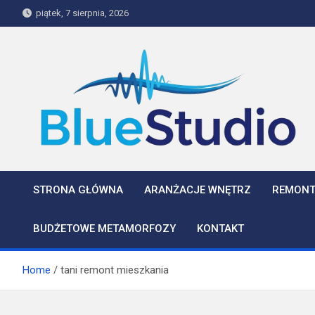
Skip
piątek, 7 sierpnia, 2026
to
content
BlueStudio
STRONA GŁÓWNA
ARANŻACJE WNĘTRZ
REMONT
BUDŻETOWE METAMORFOZY
KONTAKT
Home
tani remont mieszkania