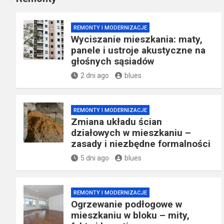
REMONTY I MODERNIZACJE
Wyciszanie mieszkania: maty,
panele i ustroje akustyczne na
głośnych sąsiadów
2 dni ago
blues
REMONTY I MODERNIZACJE
Zmiana układu ścian
działowych w mieszkaniu –
zasady i niezbędne formalności
5 dni ago
blues
REMONTY I MODERNIZACJE
Ogrzewanie podłogowe w
mieszkaniu w bloku – mity,