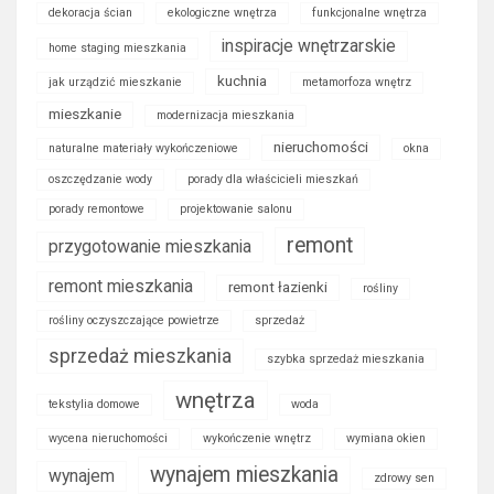
dekoracja ścian
ekologiczne wnętrza
funkcjonalne wnętrza
inspiracje wnętrzarskie
home staging mieszkania
kuchnia
jak urządzić mieszkanie
metamorfoza wnętrz
mieszkanie
modernizacja mieszkania
nieruchomości
naturalne materiały wykończeniowe
okna
oszczędzanie wody
porady dla właścicieli mieszkań
porady remontowe
projektowanie salonu
remont
przygotowanie mieszkania
remont mieszkania
remont łazienki
rośliny
rośliny oczyszczające powietrze
sprzedaż
sprzedaż mieszkania
szybka sprzedaż mieszkania
wnętrza
tekstylia domowe
woda
wycena nieruchomości
wykończenie wnętrz
wymiana okien
wynajem mieszkania
wynajem
zdrowy sen