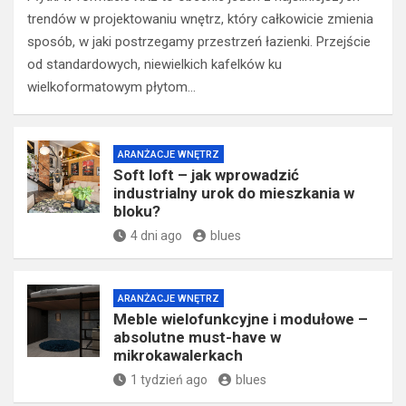
trendów w projektowaniu wnętrz, który całkowicie zmienia
sposób, w jaki postrzegamy przestrzeń łazienki. Przejście
od standardowych, niewielkich kafelków ku
wielkoformatowym płytom…
ARANŻACJE WNĘTRZ
Soft loft – jak wprowadzić
industrialny urok do mieszkania w
bloku?
4 dni ago
blues
ARANŻACJE WNĘTRZ
Meble wielofunkcyjne i modułowe –
absolutne must-have w
mikrokawalerkach
1 tydzień ago
blues