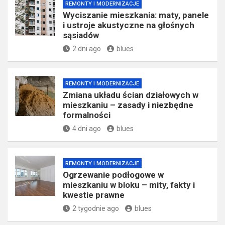
REMONTY I MODERNIZACJE
Wyciszanie mieszkania: maty, panele
i ustroje akustyczne na głośnych
sąsiadów
2 dni ago
blues
REMONTY I MODERNIZACJE
Zmiana układu ścian działowych w
mieszkaniu – zasady i niezbędne
formalności
4 dni ago
blues
REMONTY I MODERNIZACJE
Ogrzewanie podłogowe w
mieszkaniu w bloku – mity, fakty i
kwestie prawne
2 tygodnie ago
blues