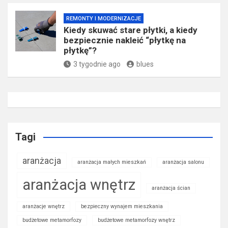
REMONTY I MODERNIZACJE
Kiedy skuwać stare płytki, a kiedy
bezpiecznie nakleić “płytkę na
płytkę”?
3 tygodnie ago
blues
Tagi
aranżacja
aranżacja małych mieszkań
aranżacja salonu
aranżacja wnętrz
aranżacja ścian
aranżacje wnętrz
bezpieczny wynajem mieszkania
budżetowe metamorfozy
budżetowe metamorfozy wnętrz