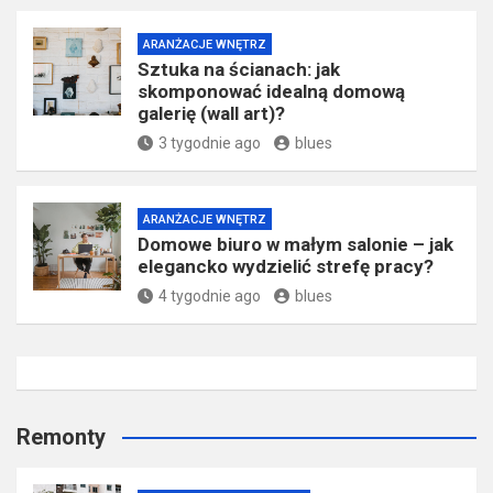
ARANŻACJE WNĘTRZ
Sztuka na ścianach: jak
skomponować idealną domową
galerię (wall art)?
3 tygodnie ago
blues
ARANŻACJE WNĘTRZ
Domowe biuro w małym salonie – jak
elegancko wydzielić strefę pracy?
4 tygodnie ago
blues
Remonty