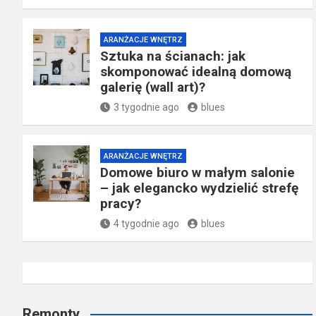
ARANŻACJE WNĘTRZ
Sztuka na ścianach: jak
skomponować idealną domową
galerię (wall art)?
3 tygodnie ago
blues
ARANŻACJE WNĘTRZ
Domowe biuro w małym salonie
– jak elegancko wydzielić strefę
pracy?
4 tygodnie ago
blues
Remonty