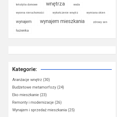
wnętrza
tekstylia domowe
woda
wycena nieruchomości
wykończenie wnętrz
wymiana okien
wynajem mieszkania
wynajem
zdrowy sen
łazienka
Kategorie:
Aranżacje wnętrz
(30)
Budżetowe metamorfozy
(24)
Eko mieszkanie
(23)
Remonty i modernizacje
(26)
Wynajem i sprzedaż mieszkania
(25)