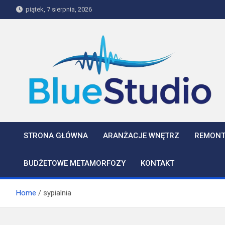
Skip
piątek, 7 sierpnia, 2026
to
content
BlueStudio
STRONA GŁÓWNA
ARANŻACJE WNĘTRZ
REMONT
BUDŻETOWE METAMORFOZY
KONTAKT
Home
sypialnia