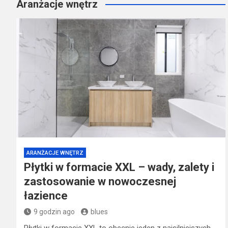
Aranżacje wnętrz
ARANŻACJE WNĘTRZ
Płytki w formacie XXL – wady, zalety i
zastosowanie w nowoczesnej
łazience
9 godzin ago
blues