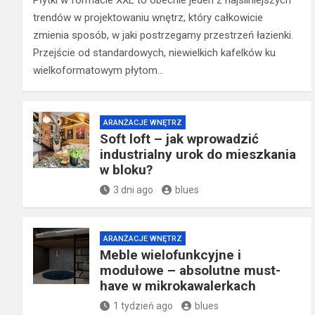
Płytki w formacie XXL to obecnie jeden z najsilniejszych
trendów w projektowaniu wnętrz, który całkowicie
zmienia sposób, w jaki postrzegamy przestrzeń łazienki.
Przejście od standardowych, niewielkich kafelków ku
wielkoformatowym płytom…
ARANŻACJE WNĘTRZ
Soft loft – jak wprowadzić
industrialny urok do mieszkania
w bloku?
3 dni ago
blues
ARANŻACJE WNĘTRZ
Meble wielofunkcyjne i
modułowe – absolutne must-
have w mikrokawalerkach
1 tydzień ago
blues