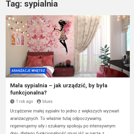
Tag:
sypialnia
ARANŻACJE WNĘTRZ
Mała sypialnia – jak urządzić, by była
funkcjonalna?
1 rok ago
blues
Urządzenie małej sypialni to jedno z większych wyzwań
aranżacyjnych. To właśnie tutaj odpoczywamy,
regenerujemy siły i szukamy spokoju po intensywnym
dniu, dlatego funkcjonalność musi iść w parze z