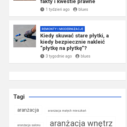
fakty i kwestie prawne
1 tydzień ago
blues
REMONTY I MODERNIZACJE
Kiedy skuwać stare płytki, a
kiedy bezpiecznie nakleić
“płytkę na płytkę”?
3 tygodnie ago
blues
Tagi
aranżacja
aranżacja małych mieszkań
aranżacja wnętrz
aranżacja salonu