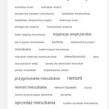
aranżacja ścian
aranżacje wnętrz
bezpieczny wynajem mieszkania
budżetowe metamorfozy
budżetowe metamorfozy wnętrz
dekoracja ścian
ekologiczne wnętrza
funkcjonalne wnętrza
inspiracje wnętrzarskie
home staging mieszkania
kuchnia
jak urządzić mieszkanie
metamorfoza wnętrz
mieszkanie
modernizacja mieszkania
nieruchomości
naturalne materiały wykończeniowe
okna
oszczędzanie wody
porady dla właścicieli mieszkań
porady remontowe
projektowanie salonu
remont
przygotowanie mieszkania
remont mieszkania
remont łazienki
rośliny
rośliny oczyszczające powietrze
sprzedaż
sprzedaż mieszkania
szybka sprzedaż mieszkania