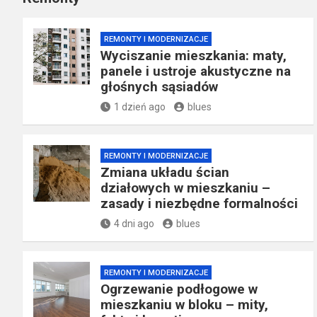
REMONTY I MODERNIZACJE
Wyciszanie mieszkania: maty,
panele i ustroje akustyczne na
głośnych sąsiadów
1 dzień ago
blues
REMONTY I MODERNIZACJE
Zmiana układu ścian
działowych w mieszkaniu –
zasady i niezbędne formalności
4 dni ago
blues
REMONTY I MODERNIZACJE
Ogrzewanie podłogowe w
mieszkaniu w bloku – mity,