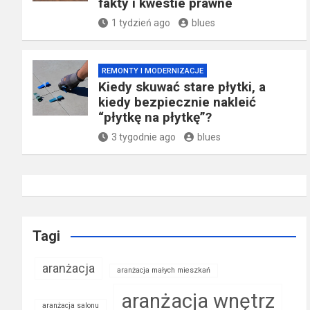
fakty i kwestie prawne
1 tydzień ago
blues
REMONTY I MODERNIZACJE
Kiedy skuwać stare płytki, a
kiedy bezpiecznie nakleić
“płytkę na płytkę”?
3 tygodnie ago
blues
Tagi
aranżacja
aranżacja małych mieszkań
aranżacja wnętrz
aranżacja salonu