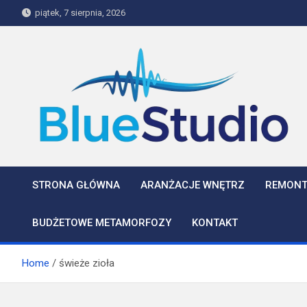
Skip
piątek, 7 sierpnia, 2026
to
content
BlueStudio
STRONA GŁÓWNA
ARANŻACJE WNĘTRZ
REMONT
BUDŻETOWE METAMORFOZY
KONTAKT
Home
świeże zioła