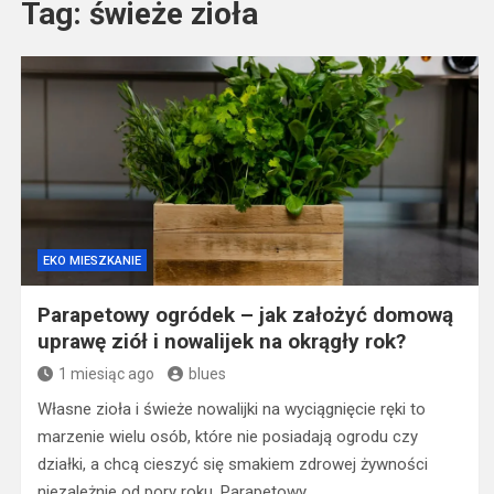
Tag:
świeże zioła
EKO MIESZKANIE
Parapetowy ogródek – jak założyć domową
uprawę ziół i nowalijek na okrągły rok?
1 miesiąc ago
blues
Własne zioła i świeże nowalijki na wyciągnięcie ręki to
marzenie wielu osób, które nie posiadają ogrodu czy
działki, a chcą cieszyć się smakiem zdrowej żywności
niezależnie od pory roku. Parapetowy…