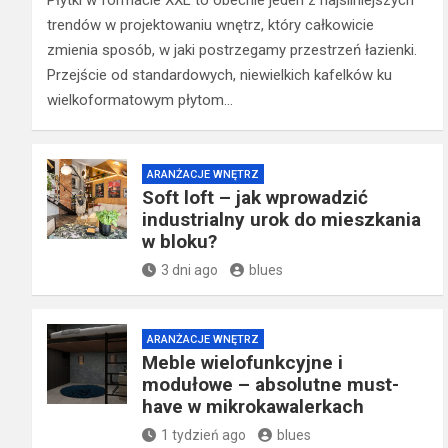
Płytki w formacie XXL to obecnie jeden z najsilniejszych
trendów w projektowaniu wnętrz, który całkowicie
zmienia sposób, w jaki postrzegamy przestrzeń łazienki.
Przejście od standardowych, niewielkich kafelków ku
wielkoformatowym płytom…
ARANŻACJE WNĘTRZ
Soft loft – jak wprowadzić
industrialny urok do mieszkania
w bloku?
3 dni ago
blues
ARANŻACJE WNĘTRZ
Meble wielofunkcyjne i
modułowe – absolutne must-
have w mikrokawalerkach
1 tydzień ago
blues