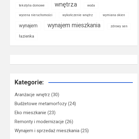
wnętrza
tekstylia domowe
woda
wycena nieruchomości
wykończenie wnętrz
wymiana okien
wynajem mieszkania
wynajem
zdrowy sen
łazienka
Kategorie:
Aranżacje wnętrz
(30)
Budżetowe metamorfozy
(24)
Eko mieszkanie
(23)
Remonty i modernizacje
(26)
Wynajem i sprzedaż mieszkania
(25)