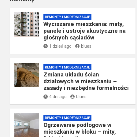
REMONTY I MODERNIZACJE
Wyciszanie mieszkania: maty,
panele i ustroje akustyczne na
głośnych sąsiadów
1 dzień ago
blues
REMONTY I MODERNIZACJE
Zmiana układu ścian
działowych w mieszkaniu –
zasady i niezbędne formalności
4 dni ago
blues
REMONTY I MODERNIZACJE
Ogrzewanie podłogowe w
mieszkaniu w bloku – mity,