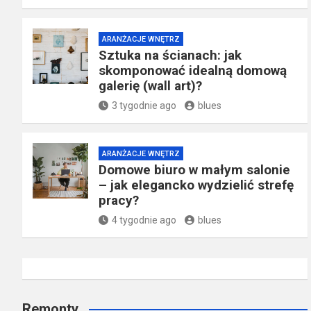
ARANŻACJE WNĘTRZ
Sztuka na ścianach: jak
skomponować idealną domową
galerię (wall art)?
3 tygodnie ago
blues
ARANŻACJE WNĘTRZ
Domowe biuro w małym salonie
– jak elegancko wydzielić strefę
pracy?
4 tygodnie ago
blues
Remonty