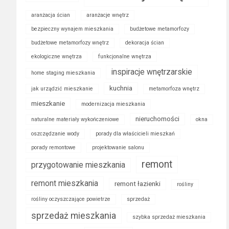
aranżacja ścian
aranżacje wnętrz
bezpieczny wynajem mieszkania
budżetowe metamorfozy
budżetowe metamorfozy wnętrz
dekoracja ścian
ekologiczne wnętrza
funkcjonalne wnętrza
inspiracje wnętrzarskie
home staging mieszkania
kuchnia
jak urządzić mieszkanie
metamorfoza wnętrz
mieszkanie
modernizacja mieszkania
nieruchomości
naturalne materiały wykończeniowe
okna
oszczędzanie wody
porady dla właścicieli mieszkań
porady remontowe
projektowanie salonu
remont
przygotowanie mieszkania
remont mieszkania
remont łazienki
rośliny
rośliny oczyszczające powietrze
sprzedaż
sprzedaż mieszkania
szybka sprzedaż mieszkania