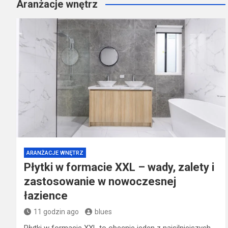
Aranżacje wnętrz
ARANŻACJE WNĘTRZ
Płytki w formacie XXL – wady, zalety i
zastosowanie w nowoczesnej
łazience
11 godzin ago
blues