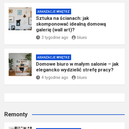
ARANŻACJE WNĘTRZ
Sztuka na ścianach: jak
skomponować idealną domową
galerię (wall art)?
3 tygodnie ago
blues
ARANŻACJE WNĘTRZ
Domowe biuro w małym salonie – jak
elegancko wydzielić strefę pracy?
4 tygodnie ago
blues
Remonty