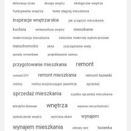
dekoracja ścian
design wnętrz
ekologiczne wnętrza
funkcjonalne wnętrza
home staging mieszkania
inspiracje wnętrzarskie
jak urządzić mieszkanie
kuchnia
mieszkanie
metamorfoza wnętrz
modernizacja mieszkania
naturalne materiały wykończeniowe
nieruchomości
okna
oszczędzanie wody
porady remontowe
projektowanie salonu
remont
przygotowanie mieszkania
remont mieszkania
remont łazienki
remont DIY
rośliny
rośliny oczyszczające powietrze
sprzedaż
sprzedaż mieszkania
szybka sprzedaż mieszkania
wnętrza
tekstylia domowe
wycena nieruchomości
wynajem
wykończenie wnętrz
wymiana okien
wynajem mieszkania
łazienka
zdrowy sen