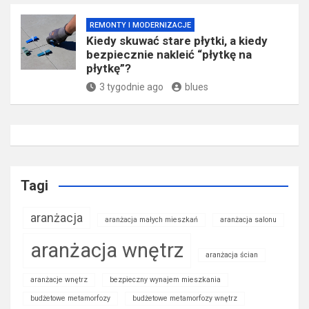
REMONTY I MODERNIZACJE
Kiedy skuwać stare płytki, a kiedy
bezpiecznie nakleić “płytkę na
płytkę”?
3 tygodnie ago
blues
Tagi
aranżacja
aranżacja małych mieszkań
aranżacja salonu
aranżacja wnętrz
aranżacja ścian
aranżacje wnętrz
bezpieczny wynajem mieszkania
budżetowe metamorfozy
budżetowe metamorfozy wnętrz