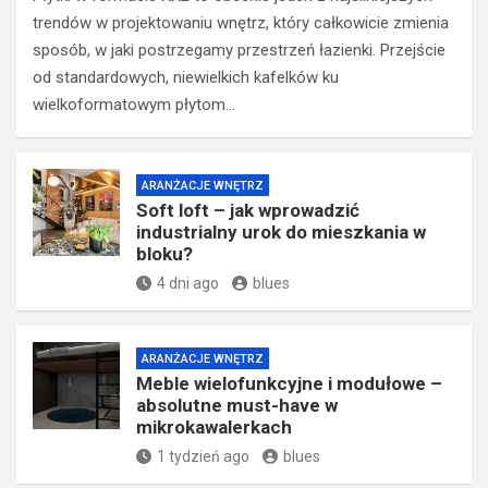
trendów w projektowaniu wnętrz, który całkowicie zmienia
sposób, w jaki postrzegamy przestrzeń łazienki. Przejście
od standardowych, niewielkich kafelków ku
wielkoformatowym płytom…
ARANŻACJE WNĘTRZ
Soft loft – jak wprowadzić
industrialny urok do mieszkania w
bloku?
4 dni ago
blues
ARANŻACJE WNĘTRZ
Meble wielofunkcyjne i modułowe –
absolutne must-have w
mikrokawalerkach
1 tydzień ago
blues