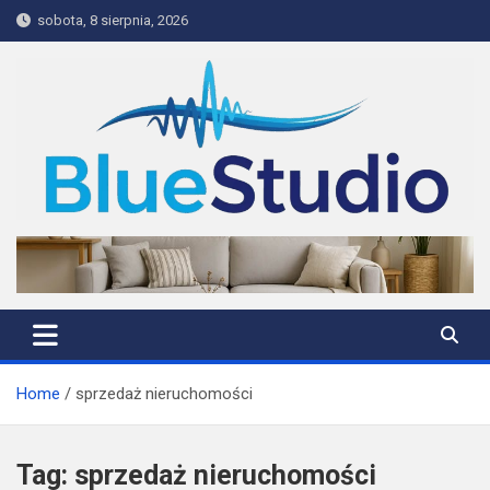
Skip
sobota, 8 sierpnia, 2026
to
content
BlueStudio
Home
sprzedaż nieruchomości
Tag:
sprzedaż nieruchomości