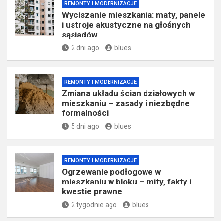
REMONTY I MODERNIZACJE
Wyciszanie mieszkania: maty, panele
i ustroje akustyczne na głośnych
sąsiadów
2 dni ago
blues
REMONTY I MODERNIZACJE
Zmiana układu ścian działowych w
mieszkaniu – zasady i niezbędne
formalności
5 dni ago
blues
REMONTY I MODERNIZACJE
Ogrzewanie podłogowe w
mieszkaniu w bloku – mity, fakty i
kwestie prawne
2 tygodnie ago
blues