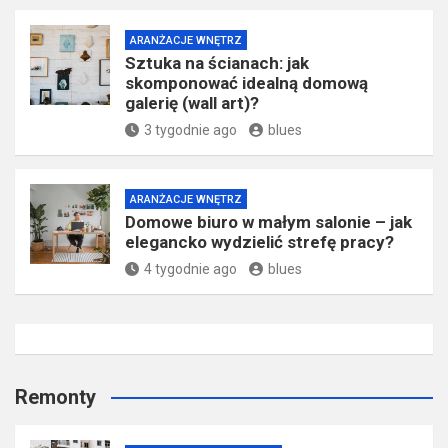
ARANŻACJE WNĘTRZ
Sztuka na ścianach: jak
skomponować idealną domową
galerię (wall art)?
3 tygodnie ago
blues
ARANŻACJE WNĘTRZ
Domowe biuro w małym salonie – jak
elegancko wydzielić strefę pracy?
4 tygodnie ago
blues
Remonty