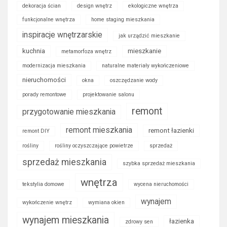
dekoracja ścian
design wnętrz
ekologiczne wnętrza
funkcjonalne wnętrza
home staging mieszkania
inspiracje wnętrzarskie
jak urządzić mieszkanie
kuchnia
mieszkanie
metamorfoza wnętrz
modernizacja mieszkania
naturalne materiały wykończeniowe
nieruchomości
okna
oszczędzanie wody
porady remontowe
projektowanie salonu
remont
przygotowanie mieszkania
remont mieszkania
remont łazienki
remont DIY
rośliny
rośliny oczyszczające powietrze
sprzedaż
sprzedaż mieszkania
szybka sprzedaż mieszkania
wnętrza
tekstylia domowe
wycena nieruchomości
wynajem
wykończenie wnętrz
wymiana okien
wynajem mieszkania
łazienka
zdrowy sen