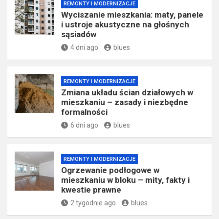
REMONTY I MODERNIZACJE
Wyciszanie mieszkania: maty, panele
i ustroje akustyczne na głośnych
sąsiadów
4 dni ago
blues
REMONTY I MODERNIZACJE
Zmiana układu ścian działowych w
mieszkaniu – zasady i niezbędne
formalności
6 dni ago
blues
REMONTY I MODERNIZACJE
Ogrzewanie podłogowe w
mieszkaniu w bloku – mity, fakty i
kwestie prawne
2 tygodnie ago
blues