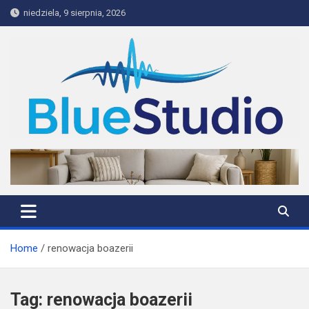
Skip
niedziela, 9 sierpnia, 2026
to
content
BlueStudio
Home
renowacja boazerii
Tag:
renowacja boazerii