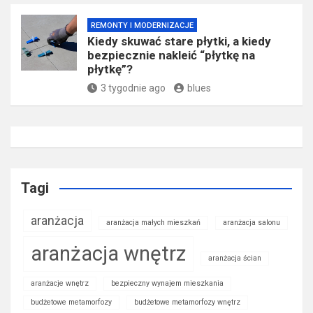
REMONTY I MODERNIZACJE
Kiedy skuwać stare płytki, a kiedy
bezpiecznie nakleić “płytkę na
płytkę”?
3 tygodnie ago
blues
Tagi
aranżacja
aranżacja małych mieszkań
aranżacja salonu
aranżacja wnętrz
aranżacja ścian
aranżacje wnętrz
bezpieczny wynajem mieszkania
budżetowe metamorfozy
budżetowe metamorfozy wnętrz