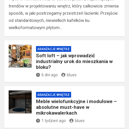
trendów w projektowaniu wnętrz, który całkowicie zmienia
sposób, w jaki postrzegamy przestrzeń łazienki. Przejście
od standardowych, niewielkich kafelków ku
wielkoformatowym płytom…
ARANŻACJE WNĘTRZ
Soft loft – jak wprowadzić
industrialny urok do mieszkania w
bloku?
6 dni ago
blues
ARANŻACJE WNĘTRZ
Meble wielofunkcyjne i modułowe –
absolutne must-have w
mikrokawalerkach
1 tydzień ago
blues