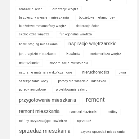
aranżacja ścian
aranżacje wnętrz
bezpieczny wynajem mieszkania
budżetowe metamorfozy
budżetowe metamorfozy wnętrz
dekoracja ścian
ekologiczne wnętrza
funkcjonalne wnętrza
inspiracje wnętrzarskie
home staging mieszkania
kuchnia
jak urządzić mieszkanie
metamorfoza wnętrz
mieszkanie
modernizacja mieszkania
nieruchomości
naturalne materiały wykończeniowe
okna
oszczędzanie wody
porady dla właścicieli mieszkań
porady remontowe
projektowanie salonu
remont
przygotowanie mieszkania
remont mieszkania
remont łazienki
rośliny
rośliny oczyszczające powietrze
sprzedaż
sprzedaż mieszkania
szybka sprzedaż mieszkania