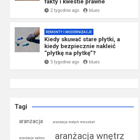
fakty i kwestie prawne
2 tygodnie ago
blues
REMONTY I MODERNIZACJE
Kiedy skuwać stare płytki, a
kiedy bezpiecznie nakleić
“płytkę na płytkę”?
3 tygodnie ago
blues
Tagi
aranżacja
aranżacja małych mieszkań
aranżacja wnętrz
aranżacja salonu