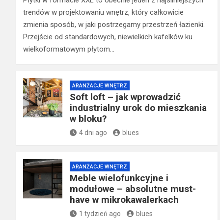
Płytki w formacie XXL to obecnie jeden z najsilniejszych
trendów w projektowaniu wnętrz, który całkowicie
zmienia sposób, w jaki postrzegamy przestrzeń łazienki.
Przejście od standardowych, niewielkich kafelków ku
wielkoformatowym płytom…
ARANŻACJE WNĘTRZ
Soft loft – jak wprowadzić
industrialny urok do mieszkania
w bloku?
4 dni ago
blues
ARANŻACJE WNĘTRZ
Meble wielofunkcyjne i
modułowe – absolutne must-
have w mikrokawalerkach
1 tydzień ago
blues