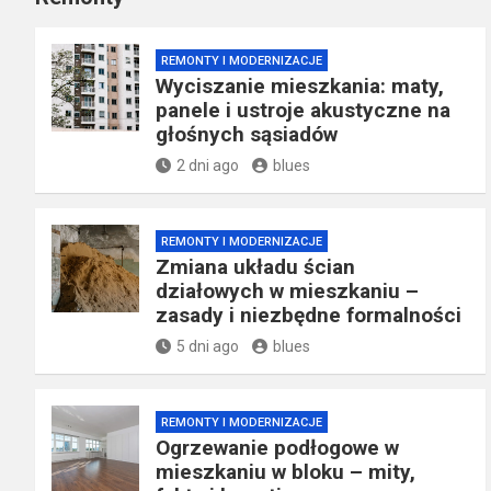
REMONTY I MODERNIZACJE
Wyciszanie mieszkania: maty,
panele i ustroje akustyczne na
głośnych sąsiadów
2 dni ago
blues
REMONTY I MODERNIZACJE
Zmiana układu ścian
działowych w mieszkaniu –
zasady i niezbędne formalności
5 dni ago
blues
REMONTY I MODERNIZACJE
Ogrzewanie podłogowe w
mieszkaniu w bloku – mity,