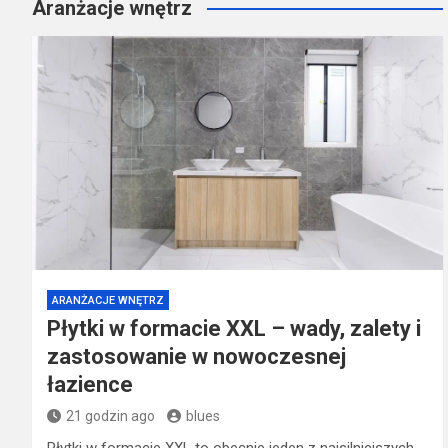
Aranżacje wnętrz
ARANŻACJE WNĘTRZ
Płytki w formacie XXL – wady, zalety i
zastosowanie w nowoczesnej
łazience
21 godzin ago
blues