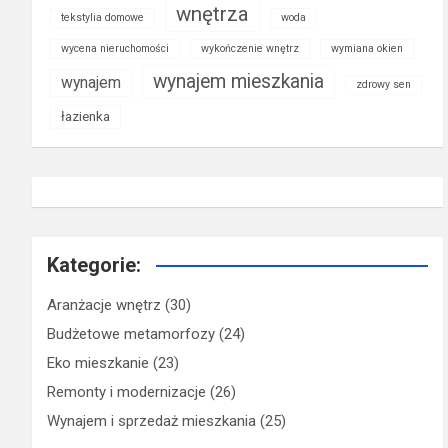
wnętrza
tekstylia domowe
woda
wycena nieruchomości
wykończenie wnętrz
wymiana okien
wynajem mieszkania
wynajem
zdrowy sen
łazienka
Kategorie:
Aranżacje wnętrz
(30)
Budżetowe metamorfozy
(24)
Eko mieszkanie
(23)
Remonty i modernizacje
(26)
Wynajem i sprzedaż mieszkania
(25)