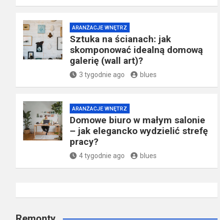
ARANŻACJE WNĘTRZ
Sztuka na ścianach: jak
skomponować idealną domową
galerię (wall art)?
3 tygodnie ago
blues
ARANŻACJE WNĘTRZ
Domowe biuro w małym salonie
– jak elegancko wydzielić strefę
pracy?
4 tygodnie ago
blues
Remonty