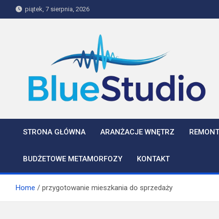
Skip
piątek, 7 sierpnia, 2026
to
content
BlueStudio
STRONA GŁÓWNA
ARANŻACJE WNĘTRZ
REMONT
BUDŻETOWE METAMORFOZY
KONTAKT
Home
przygotowanie mieszkania do sprzedaży