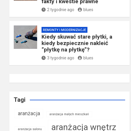
fakty i kwestie prawne
2 tygodnie ago
blues
REMONTY I MODERNIZACJE
Kiedy skuwać stare płytki, a
kiedy bezpiecznie nakleić
“płytkę na płytkę”?
3 tygodnie ago
blues
Tagi
aranżacja
aranżacja małych mieszkań
aranżacja wnętrz
aranżacja salonu