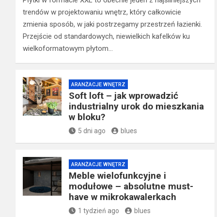
Płytki w formacie XXL to obecnie jeden z najsilniejszych
trendów w projektowaniu wnętrz, który całkowicie
zmienia sposób, w jaki postrzegamy przestrzeń łazienki.
Przejście od standardowych, niewielkich kafelków ku
wielkoformatowym płytom…
ARANŻACJE WNĘTRZ
Soft loft – jak wprowadzić
industrialny urok do mieszkania
w bloku?
5 dni ago
blues
ARANŻACJE WNĘTRZ
Meble wielofunkcyjne i
modułowe – absolutne must-
have w mikrokawalerkach
1 tydzień ago
blues