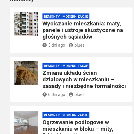
REMONTY I MODERNIZACJE
Wyciszanie mieszkania: maty,
panele i ustroje akustyczne na
głośnych sąsiadów
3 dni ago
blues
REMONTY I MODERNIZACJE
Zmiana układu ścian
działowych w mieszkaniu –
zasady i niezbędne formalności
6 dni ago
blues
REMONTY I MODERNIZACJE
Ogrzewanie podłogowe w
mieszkaniu w bloku – mity,