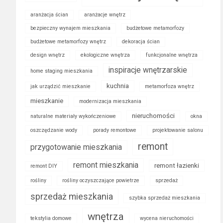
aranżacja ścian
aranżacje wnętrz
bezpieczny wynajem mieszkania
budżetowe metamorfozy
budżetowe metamorfozy wnętrz
dekoracja ścian
design wnętrz
ekologiczne wnętrza
funkcjonalne wnętrza
inspiracje wnętrzarskie
home staging mieszkania
kuchnia
jak urządzić mieszkanie
metamorfoza wnętrz
mieszkanie
modernizacja mieszkania
nieruchomości
naturalne materiały wykończeniowe
okna
oszczędzanie wody
porady remontowe
projektowanie salonu
remont
przygotowanie mieszkania
remont mieszkania
remont łazienki
remont DIY
rośliny
rośliny oczyszczające powietrze
sprzedaż
sprzedaż mieszkania
szybka sprzedaż mieszkania
wnętrza
tekstylia domowe
wycena nieruchomości