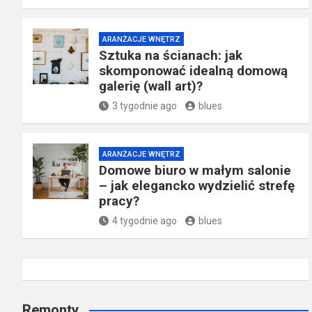
ARANŻACJE WNĘTRZ
Sztuka na ścianach: jak
skomponować idealną domową
galerię (wall art)?
3 tygodnie ago
blues
ARANŻACJE WNĘTRZ
Domowe biuro w małym salonie
– jak elegancko wydzielić strefę
pracy?
4 tygodnie ago
blues
Remonty