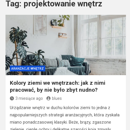
Tag:
projektowanie wnętrz
ARANŻACJE WNĘTRZ
Kolory ziemi we wnętrzach: jak z nimi
pracować, by nie było zbyt nudno?
3 miesiące ago
blues
Urządzanie wnętrz w duchu kolorów ziemi to jedna z
najpopularniejszych strategii aranżacyjnych, która zyskała
miano ponadczasowej klasyki. Beże, brązy, zgaszone
zielenie, ciepłe ochry i delikatne szarości koją zmysły,