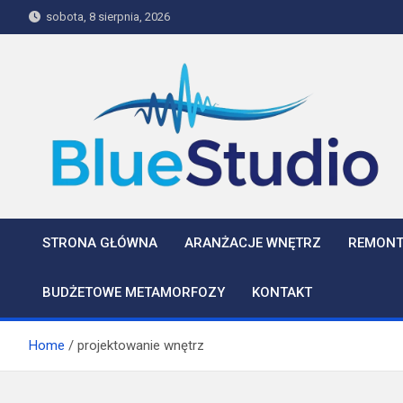
Skip
sobota, 8 sierpnia, 2026
to
content
BlueStudio
STRONA GŁÓWNA
ARANŻACJE WNĘTRZ
REMONT
BUDŻETOWE METAMORFOZY
KONTAKT
Home
projektowanie wnętrz