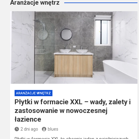
Aranżacje wnętrz
ARANŻACJE WNĘTRZ
Płytki w formacie XXL – wady, zalety i
zastosowanie w nowoczesnej
łazience
2 dni ago
blues