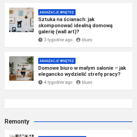
ARANŻACJE WNĘTRZ
Sztuka na ścianach: jak
skomponować idealną domową
galerię (wall art)?
3 tygodnie ago
blues
ARANŻACJE WNĘTRZ
Domowe biuro w małym salonie – jak
elegancko wydzielić strefę pracy?
4 tygodnie ago
blues
Remonty