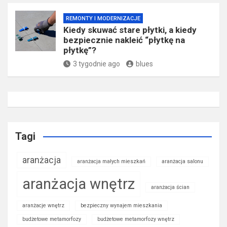
REMONTY I MODERNIZACJE
Kiedy skuwać stare płytki, a kiedy
bezpiecznie nakleić “płytkę na
płytkę”?
3 tygodnie ago
blues
Tagi
aranżacja
aranżacja małych mieszkań
aranżacja salonu
aranżacja wnętrz
aranżacja ścian
aranżacje wnętrz
bezpieczny wynajem mieszkania
budżetowe metamorfozy
budżetowe metamorfozy wnętrz