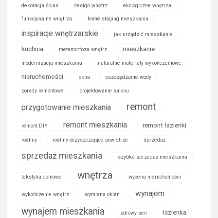
dekoracja ścian
design wnętrz
ekologiczne wnętrza
funkcjonalne wnętrza
home staging mieszkania
inspiracje wnętrzarskie
jak urządzić mieszkanie
kuchnia
mieszkanie
metamorfoza wnętrz
modernizacja mieszkania
naturalne materiały wykończeniowe
nieruchomości
okna
oszczędzanie wody
porady remontowe
projektowanie salonu
remont
przygotowanie mieszkania
remont mieszkania
remont łazienki
remont DIY
rośliny
rośliny oczyszczające powietrze
sprzedaż
sprzedaż mieszkania
szybka sprzedaż mieszkania
wnętrza
tekstylia domowe
wycena nieruchomości
wynajem
wykończenie wnętrz
wymiana okien
wynajem mieszkania
łazienka
zdrowy sen