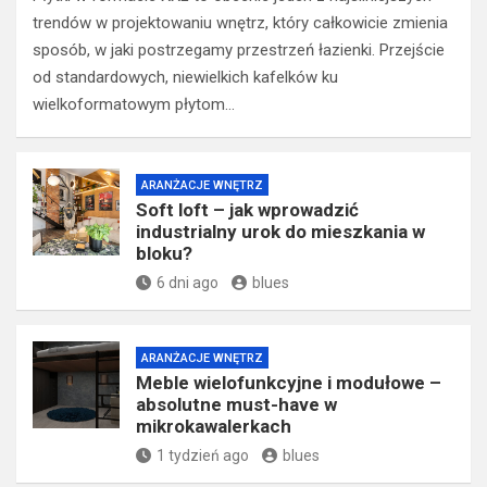
trendów w projektowaniu wnętrz, który całkowicie zmienia
sposób, w jaki postrzegamy przestrzeń łazienki. Przejście
od standardowych, niewielkich kafelków ku
wielkoformatowym płytom…
ARANŻACJE WNĘTRZ
Soft loft – jak wprowadzić
industrialny urok do mieszkania w
bloku?
6 dni ago
blues
ARANŻACJE WNĘTRZ
Meble wielofunkcyjne i modułowe –
absolutne must-have w
mikrokawalerkach
1 tydzień ago
blues