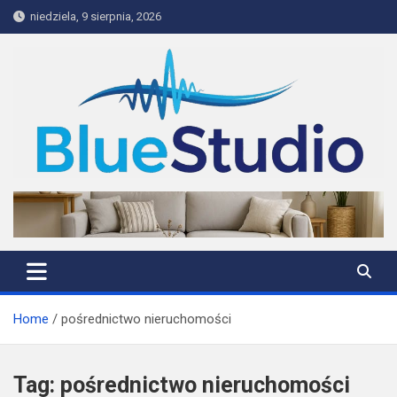
Skip
niedziela, 9 sierpnia, 2026
to
content
BlueStudio
Home
pośrednictwo nieruchomości
Tag:
pośrednictwo nieruchomości