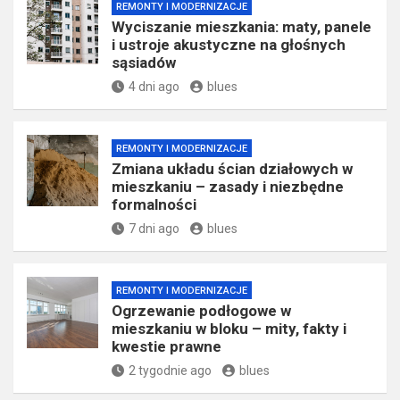
REMONTY I MODERNIZACJE
Wyciszanie mieszkania: maty, panele
i ustroje akustyczne na głośnych
sąsiadów
4 dni ago
blues
REMONTY I MODERNIZACJE
Zmiana układu ścian działowych w
mieszkaniu – zasady i niezbędne
formalności
7 dni ago
blues
REMONTY I MODERNIZACJE
Ogrzewanie podłogowe w
mieszkaniu w bloku – mity, fakty i
kwestie prawne
2 tygodnie ago
blues