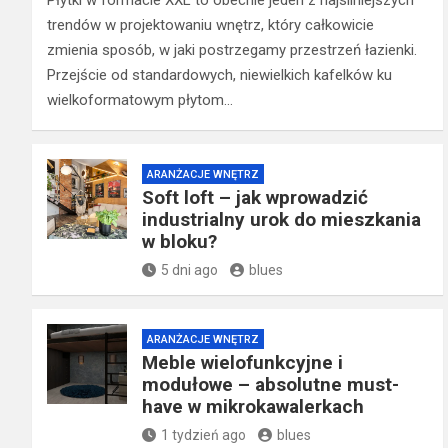
Płytki w formacie XXL to obecnie jeden z najsilniejszych
trendów w projektowaniu wnętrz, który całkowicie
zmienia sposób, w jaki postrzegamy przestrzeń łazienki.
Przejście od standardowych, niewielkich kafelków ku
wielkoformatowym płytom…
ARANŻACJE WNĘTRZ
Soft loft – jak wprowadzić
industrialny urok do mieszkania
w bloku?
5 dni ago
blues
ARANŻACJE WNĘTRZ
Meble wielofunkcyjne i
modułowe – absolutne must-
have w mikrokawalerkach
1 tydzień ago
blues