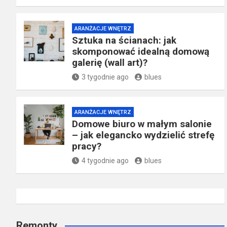
ARANŻACJE WNĘTRZ
Sztuka na ścianach: jak
skomponować idealną domową
galerię (wall art)?
3 tygodnie ago
blues
ARANŻACJE WNĘTRZ
Domowe biuro w małym salonie
– jak elegancko wydzielić strefę
pracy?
4 tygodnie ago
blues
Remonty