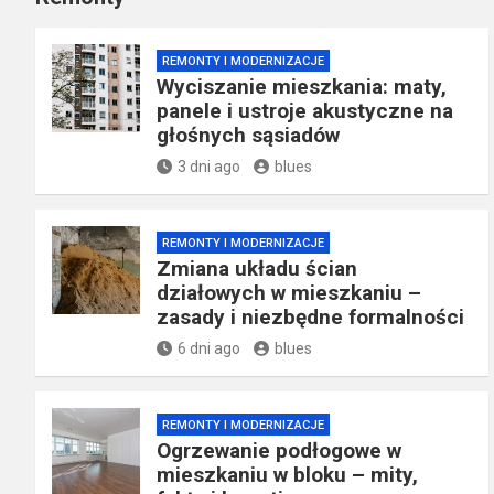
REMONTY I MODERNIZACJE
Wyciszanie mieszkania: maty,
panele i ustroje akustyczne na
głośnych sąsiadów
3 dni ago
blues
REMONTY I MODERNIZACJE
Zmiana układu ścian
działowych w mieszkaniu –
zasady i niezbędne formalności
6 dni ago
blues
REMONTY I MODERNIZACJE
Ogrzewanie podłogowe w
mieszkaniu w bloku – mity,