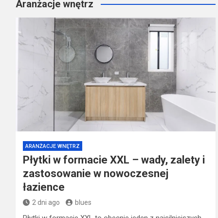
Aranżacje wnętrz
ARANŻACJE WNĘTRZ
Płytki w formacie XXL – wady, zalety i
zastosowanie w nowoczesnej
łazience
2 dni ago
blues