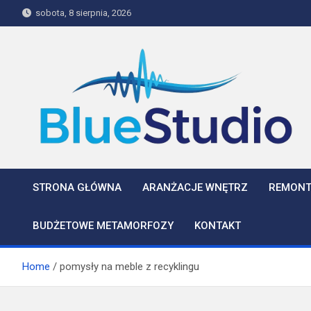
Skip
sobota, 8 sierpnia, 2026
to
content
BlueStudio
STRONA GŁÓWNA
ARANŻACJE WNĘTRZ
REMONT
BUDŻETOWE METAMORFOZY
KONTAKT
Home
pomysły na meble z recyklingu