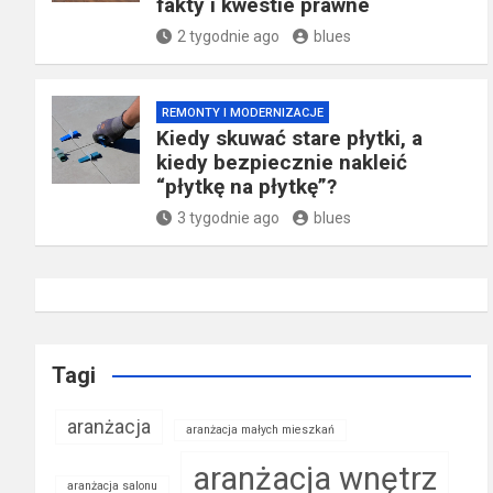
fakty i kwestie prawne
2 tygodnie ago
blues
REMONTY I MODERNIZACJE
Kiedy skuwać stare płytki, a
kiedy bezpiecznie nakleić
“płytkę na płytkę”?
3 tygodnie ago
blues
Tagi
aranżacja
aranżacja małych mieszkań
aranżacja wnętrz
aranżacja salonu