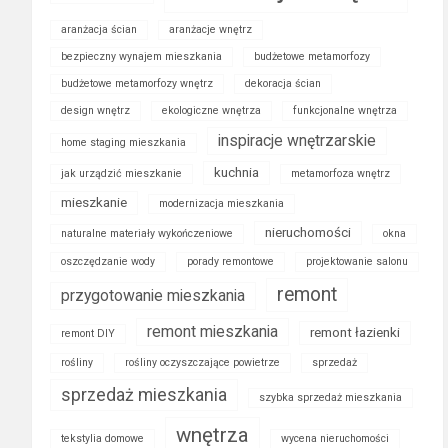
aranżacja ścian
aranżacje wnętrz
bezpieczny wynajem mieszkania
budżetowe metamorfozy
budżetowe metamorfozy wnętrz
dekoracja ścian
design wnętrz
ekologiczne wnętrza
funkcjonalne wnętrza
inspiracje wnętrzarskie
home staging mieszkania
kuchnia
jak urządzić mieszkanie
metamorfoza wnętrz
mieszkanie
modernizacja mieszkania
nieruchomości
naturalne materiały wykończeniowe
okna
oszczędzanie wody
porady remontowe
projektowanie salonu
remont
przygotowanie mieszkania
remont mieszkania
remont łazienki
remont DIY
rośliny
rośliny oczyszczające powietrze
sprzedaż
sprzedaż mieszkania
szybka sprzedaż mieszkania
wnętrza
tekstylia domowe
wycena nieruchomości