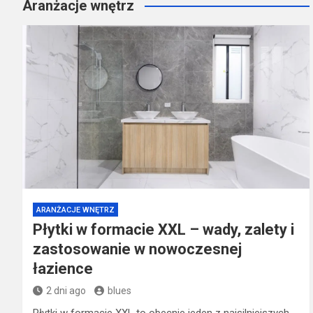
Aranżacje wnętrz
ARANŻACJE WNĘTRZ
Płytki w formacie XXL – wady, zalety i
zastosowanie w nowoczesnej
łazience
2 dni ago
blues