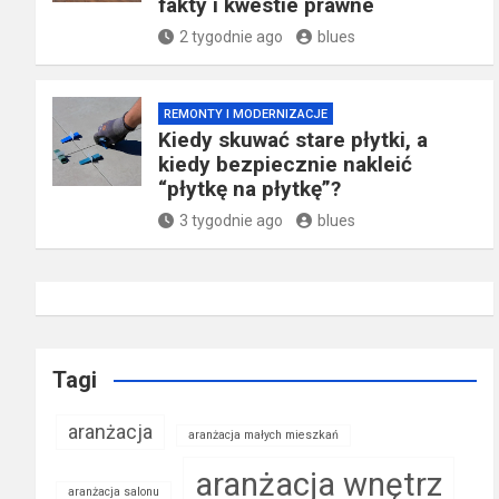
fakty i kwestie prawne
2 tygodnie ago
blues
REMONTY I MODERNIZACJE
Kiedy skuwać stare płytki, a
kiedy bezpiecznie nakleić
“płytkę na płytkę”?
3 tygodnie ago
blues
Tagi
aranżacja
aranżacja małych mieszkań
aranżacja wnętrz
aranżacja salonu