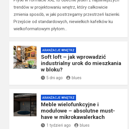
Płytki w formacie XXL to obecnie jeden z najsilniejszych
trendów w projektowaniu wnętrz, który całkowicie
zmienia sposób, w jaki postrzegamy przestrzeń łazienki.
Przejście od standardowych, niewielkich kafelków ku
wielkoformatowym płytom…
ARANŻACJE WNĘTRZ
Soft loft – jak wprowadzić
industrialny urok do mieszkania
w bloku?
5 dni ago
blues
ARANŻACJE WNĘTRZ
Meble wielofunkcyjne i
modułowe – absolutne must-
have w mikrokawalerkach
1 tydzień ago
blues