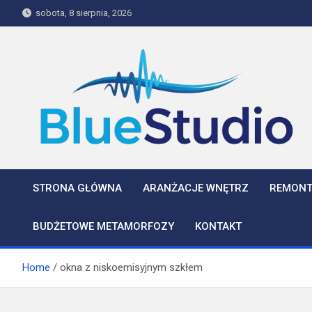
Skip
sobota, 8 sierpnia, 2026
to
content
BlueStudio
STRONA GŁÓWNA
ARANŻACJE WNĘTRZ
REMONT
BUDŻETOWE METAMORFOZY
KONTAKT
Home
okna z niskoemisyjnym szkłem