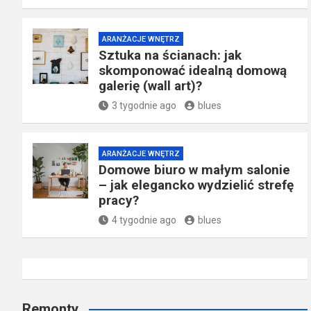
ARANŻACJE WNĘTRZ
Sztuka na ścianach: jak
skomponować idealną domową
galerię (wall art)?
3 tygodnie ago
blues
ARANŻACJE WNĘTRZ
Domowe biuro w małym salonie
– jak elegancko wydzielić strefę
pracy?
4 tygodnie ago
blues
Remonty