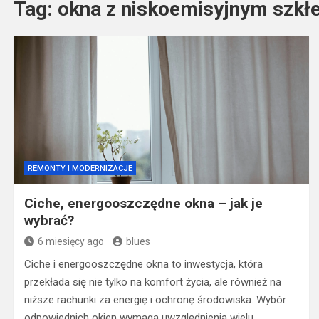
Tag:
okna z niskoemisyjnym szkł
REMONTY I MODERNIZACJE
Ciche, energooszczędne okna – jak je
wybrać?
6 miesięcy ago
blues
Ciche i energooszczędne okna to inwestycja, która
przekłada się nie tylko na komfort życia, ale również na
niższe rachunki za energię i ochronę środowiska. Wybór
odpowiednich okien wymaga uwzględnienia wielu…