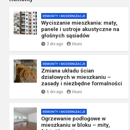
REMONTY I MODERNIZACJE
Wyciszanie mieszkania: maty,
panele i ustroje akustyczne na
głośnych sąsiadów
3 dni ago
blues
REMONTY I MODERNIZACJE
Zmiana układu ścian
działowych w mieszkaniu –
zasady i niezbędne formalności
6 dni ago
blues
REMONTY I MODERNIZACJE
Ogrzewanie podłogowe w
mieszkaniu w bloku – mity,