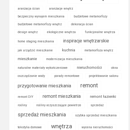
aranżacja ścian
aranżacje wnętrz
bezpieczny wynajem mieszkania
budżetowe metamorfozy
budżetowe metamorfozy wnętrz
dekoracja ścian
design wnętrz
ekologiczne wnętrza
funkcjonalne wnętrza
inspiracje wnętrzarskie
home staging mieszkania
kuchnia
jak urządzić mieszkanie
metamorfoza wnętrz
mieszkanie
modernizacja mieszkania
nieruchomości
naturalne materiały wykończeniowe
okna
oszczędzanie wody
porady remontowe
projektowanie salonu
remont
przygotowanie mieszkania
remont mieszkania
remont łazienki
remont DIY
rośliny
rośliny oczyszczające powietrze
sprzedaż
sprzedaż mieszkania
szybka sprzedaż mieszkania
wnętrza
tekstylia domowe
wycena nieruchomości