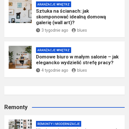
ARANŻACJE WNĘTRZ
Sztuka na ścianach: jak
skomponować idealną domową
galerię (wall art)?
3 tygodnie ago
blues
ARANŻACJE WNĘTRZ
Domowe biuro w małym salonie – jak
elegancko wydzielić strefę pracy?
4 tygodnie ago
blues
Remonty
REMONTY I MODERNIZACJE