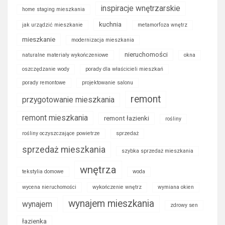
inspiracje wnętrzarskie
home staging mieszkania
kuchnia
jak urządzić mieszkanie
metamorfoza wnętrz
mieszkanie
modernizacja mieszkania
nieruchomości
naturalne materiały wykończeniowe
okna
oszczędzanie wody
porady dla właścicieli mieszkań
porady remontowe
projektowanie salonu
remont
przygotowanie mieszkania
remont mieszkania
remont łazienki
rośliny
rośliny oczyszczające powietrze
sprzedaż
sprzedaż mieszkania
szybka sprzedaż mieszkania
wnętrza
tekstylia domowe
woda
wycena nieruchomości
wykończenie wnętrz
wymiana okien
wynajem mieszkania
wynajem
zdrowy sen
łazienka