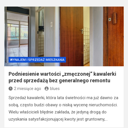
WYNAJEM I SPRZEDAŻ MIESZKANIA
Podniesienie wartości „zmęczonej” kawalerki
przed sprzedażą bez generalnego remontu
2 miesiące ago
blues
Sprzedaż kawalerki, która lata świetności ma już dawno za
sobą, często budzi obawy o niską wycenę nieruchomości.
Wielu właścicieli błędnie zakłada, że jedyną drogą do
uzyskania satysfakcjonującej kwoty jest gruntowny,…