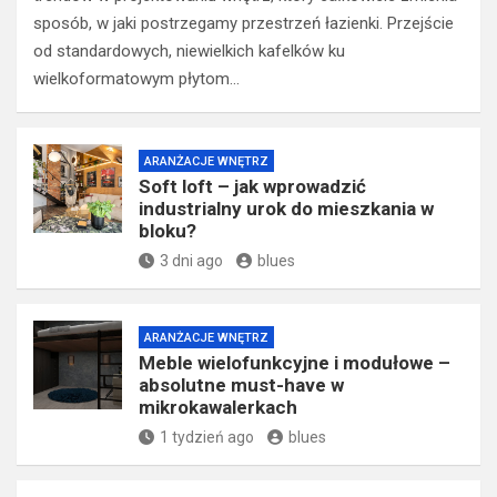
sposób, w jaki postrzegamy przestrzeń łazienki. Przejście
od standardowych, niewielkich kafelków ku
wielkoformatowym płytom…
ARANŻACJE WNĘTRZ
Soft loft – jak wprowadzić
industrialny urok do mieszkania w
bloku?
3 dni ago
blues
ARANŻACJE WNĘTRZ
Meble wielofunkcyjne i modułowe –
absolutne must-have w
mikrokawalerkach
1 tydzień ago
blues