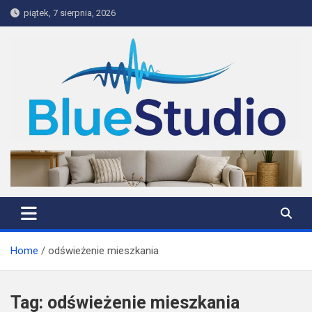
Skip
piątek, 7 sierpnia, 2026
to
content
BlueStudio
Home
odświeżenie mieszkania
Tag:
odświeżenie mieszkania