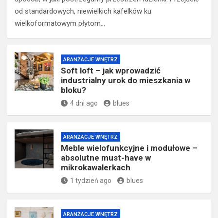
od standardowych, niewielkich kafelków ku
wielkoformatowym płytom…
ARANŻACJE WNĘTRZ
Soft loft – jak wprowadzić
industrialny urok do mieszkania w
bloku?
4 dni ago
blues
ARANŻACJE WNĘTRZ
Meble wielofunkcyjne i modułowe –
absolutne must-have w
mikrokawalerkach
1 tydzień ago
blues
ARANŻACJE WNĘTRZ