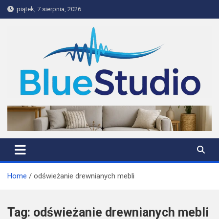
Skip
piątek, 7 sierpnia, 2026
to
content
BlueStudio
Home
odświeżanie drewnianych mebli
Tag:
odświeżanie drewnianych mebli