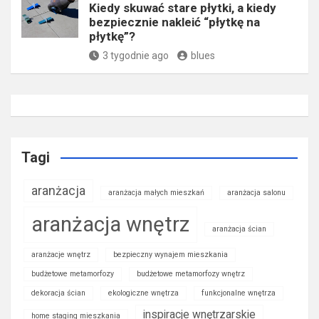
Kiedy skuwać stare płytki, a kiedy
bezpiecznie nakleić “płytkę na
płytkę”?
3 tygodnie ago
blues
Tagi
aranżacja
aranżacja małych mieszkań
aranżacja salonu
aranżacja wnętrz
aranżacja ścian
aranżacje wnętrz
bezpieczny wynajem mieszkania
budżetowe metamorfozy
budżetowe metamorfozy wnętrz
dekoracja ścian
ekologiczne wnętrza
funkcjonalne wnętrza
inspiracje wnętrzarskie
home staging mieszkania