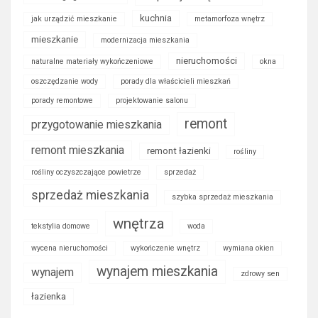
kuchnia
jak urządzić mieszkanie
metamorfoza wnętrz
mieszkanie
modernizacja mieszkania
nieruchomości
naturalne materiały wykończeniowe
okna
oszczędzanie wody
porady dla właścicieli mieszkań
porady remontowe
projektowanie salonu
remont
przygotowanie mieszkania
remont mieszkania
remont łazienki
rośliny
rośliny oczyszczające powietrze
sprzedaż
sprzedaż mieszkania
szybka sprzedaż mieszkania
wnętrza
tekstylia domowe
woda
wycena nieruchomości
wykończenie wnętrz
wymiana okien
wynajem mieszkania
wynajem
zdrowy sen
łazienka