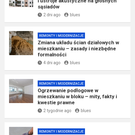
i ustroje akustyczne na głośnych
sąsiadów
2 dni ago
blues
REMONTY I MODERNIZACJE
Zmiana układu ścian działowych w
mieszkaniu – zasady i niezbędne
formalności
4 dni ago
blues
REMONTY I MODERNIZACJE
Ogrzewanie podłogowe w
mieszkaniu w bloku – mity, fakty i
kwestie prawne
2 tygodnie ago
blues
REMONTY I MODERNIZACJE