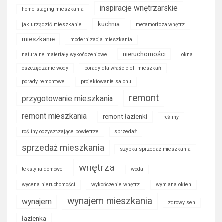
inspiracje wnętrzarskie
home staging mieszkania
kuchnia
jak urządzić mieszkanie
metamorfoza wnętrz
mieszkanie
modernizacja mieszkania
nieruchomości
naturalne materiały wykończeniowe
okna
oszczędzanie wody
porady dla właścicieli mieszkań
porady remontowe
projektowanie salonu
remont
przygotowanie mieszkania
remont mieszkania
remont łazienki
rośliny
rośliny oczyszczające powietrze
sprzedaż
sprzedaż mieszkania
szybka sprzedaż mieszkania
wnętrza
tekstylia domowe
woda
wycena nieruchomości
wykończenie wnętrz
wymiana okien
wynajem mieszkania
wynajem
zdrowy sen
łazienka