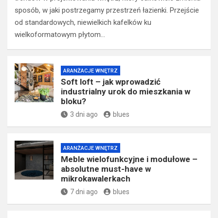
sposób, w jaki postrzegamy przestrzeń łazienki. Przejście
od standardowych, niewielkich kafelków ku
wielkoformatowym płytom…
ARANŻACJE WNĘTRZ
Soft loft – jak wprowadzić
industrialny urok do mieszkania w
bloku?
3 dni ago
blues
ARANŻACJE WNĘTRZ
Meble wielofunkcyjne i modułowe –
absolutne must-have w
mikrokawalerkach
7 dni ago
blues