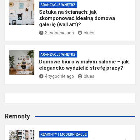
ARANŻACJE WNĘTRZ
Sztuka na ścianach: jak
skomponować idealną domową
galerię (wall art)?
3 tygodnie ago
blues
ARANŻACJE WNĘTRZ
Domowe biuro w małym salonie – jak
elegancko wydzielić strefę pracy?
4 tygodnie ago
blues
Remonty
REMONTY I MODERNIZACJE