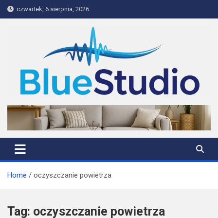
Skip
czwartek, 6 sierpnia, 2026
to
content
BlueStudio
Home
oczyszczanie powietrza
Tag:
oczyszczanie powietrza