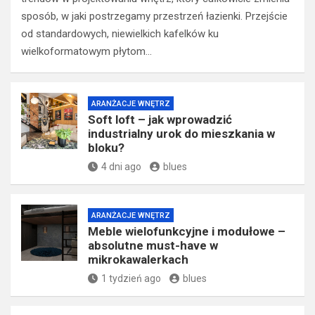
sposób, w jaki postrzegamy przestrzeń łazienki. Przejście
od standardowych, niewielkich kafelków ku
wielkoformatowym płytom…
ARANŻACJE WNĘTRZ
Soft loft – jak wprowadzić
industrialny urok do mieszkania w
bloku?
4 dni ago
blues
ARANŻACJE WNĘTRZ
Meble wielofunkcyjne i modułowe –
absolutne must-have w
mikrokawalerkach
1 tydzień ago
blues