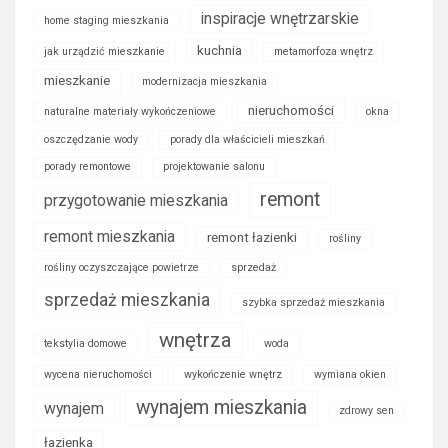
inspiracje wnętrzarskie
home staging mieszkania
kuchnia
jak urządzić mieszkanie
metamorfoza wnętrz
mieszkanie
modernizacja mieszkania
nieruchomości
naturalne materiały wykończeniowe
okna
oszczędzanie wody
porady dla właścicieli mieszkań
porady remontowe
projektowanie salonu
remont
przygotowanie mieszkania
remont mieszkania
remont łazienki
rośliny
rośliny oczyszczające powietrze
sprzedaż
sprzedaż mieszkania
szybka sprzedaż mieszkania
wnętrza
tekstylia domowe
woda
wycena nieruchomości
wykończenie wnętrz
wymiana okien
wynajem mieszkania
wynajem
zdrowy sen
łazienka