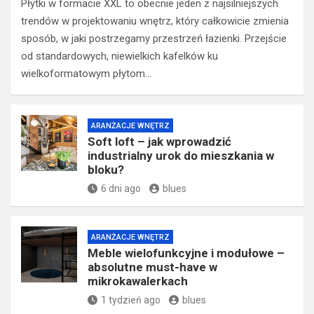
Płytki w formacie XXL to obecnie jeden z najsilniejszych
trendów w projektowaniu wnętrz, który całkowicie zmienia
sposób, w jaki postrzegamy przestrzeń łazienki. Przejście
od standardowych, niewielkich kafelków ku
wielkoformatowym płytom…
ARANŻACJE WNĘTRZ
Soft loft – jak wprowadzić
industrialny urok do mieszkania w
bloku?
6 dni ago
blues
ARANŻACJE WNĘTRZ
Meble wielofunkcyjne i modułowe –
absolutne must-have w
mikrokawalerkach
1 tydzień ago
blues