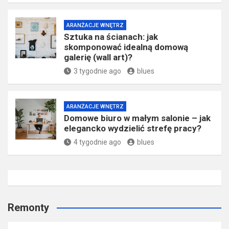
ARANŻACJE WNĘTRZ
Sztuka na ścianach: jak
skomponować idealną domową
galerię (wall art)?
3 tygodnie ago
blues
ARANŻACJE WNĘTRZ
Domowe biuro w małym salonie – jak
elegancko wydzielić strefę pracy?
4 tygodnie ago
blues
Remonty