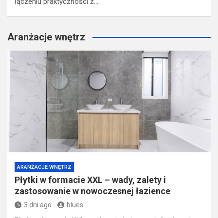
łączeniu praktyczności z…
Aranżacje wnętrz
ARANŻACJE WNĘTRZ
Płytki w formacie XXL – wady, zalety i
zastosowanie w nowoczesnej łazience
3 dni ago
blues