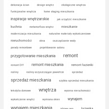
dekoracja ścian
design wnętrz
ekologiczne wnętrza
funkcjonalne wnętrza
home staging mieszkania
inspiracje wnętrzarskie
jak urządzić mieszkanie
kuchnia
mieszkanie
metamorfoza wnętrz
modernizacja mieszkania
naturalne materiały wykończeniowe
nieruchomości
okna
oszczędzanie wody
porady remontowe
projektowanie salonu
remont
przygotowanie mieszkania
remont mieszkania
remont łazienki
remont DIY
rośliny
rośliny oczyszczające powietrze
sprzedaż
sprzedaż mieszkania
szybka sprzedaż mieszkania
wnętrza
tekstylia domowe
wycena nieruchomości
wynajem
wykończenie wnętrz
wymiana okien
wynajem mieszkania
łazienka
zdrowy sen