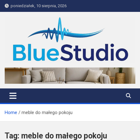
Skip
poniedziałek, 10 sierpnia, 2026
to
content
BlueStudio
Home
meble do małego pokoju
Tag:
meble do małego pokoju