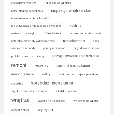
ekologiczne wnętrza
funkcjonalne wnętrza
inspiracje wnętrzarskie
home staging mieszkania
inwestowanie w nieruchomości
kuchnia
jak przygotować mieszkanie do wynajmu
mieszkanie
metamorfoza wnętrz
modernizacja mieszkania
nieruchomości
naturalne materiały wykończeniowe
okna
oszczędzanie wody
porady remontowe
projektowanie salonu
przygotowanie mieszkania
protokół zdawczo-odbiorczy
remont
remont mieszkania
remont DIY
remont łazienki
rośliny
rośliny oczyszczające powietrze
sprzedaż mieszkania
sprzedaż
szybka sprzedaż mieszkania
tekstylia domowe
wnętrza
wycena nieruchomości
wykończenie wnętrz
wynajem
wymiana okien