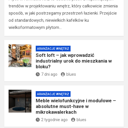
trendów w projektowaniu wnętrz, który całkowicie zmienia
sposób, w jaki postrzegamy przestrzeń łazienki. Przejście
od standardowych, niewielkich kafelków ku
wielkoformatowym płytom…
ARANŻACJE WNĘTRZ
Soft loft – jak wprowadzić
industrialny urok do mieszkania w
bloku?
7 dni ago
blues
ARANŻACJE WNĘTRZ
Meble wielofunkcyjne i modułowe –
absolutne must-have w
mikrokawalerkach
2 tygodnie ago
blues