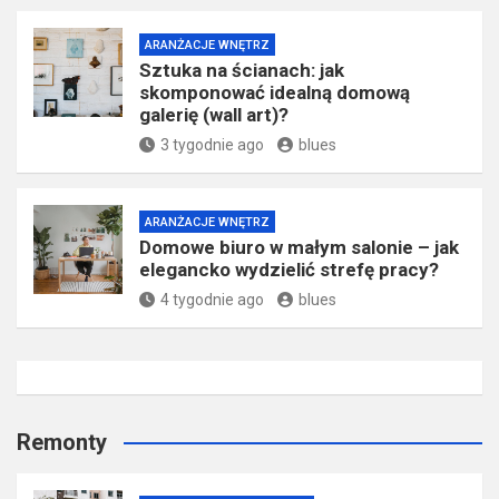
ARANŻACJE WNĘTRZ
Sztuka na ścianach: jak
skomponować idealną domową
galerię (wall art)?
3 tygodnie ago
blues
ARANŻACJE WNĘTRZ
Domowe biuro w małym salonie – jak
elegancko wydzielić strefę pracy?
4 tygodnie ago
blues
Remonty