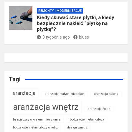
REMONTY I MODERNIZACJE
Kiedy skuwać stare płytki, a kiedy
bezpiecznie nakleić “płytkę na
płytkę”?
3 tygodnie ago
blues
Tagi
aranżacja
aranżacja małych mieszkań
aranżacja salonu
aranżacja wnętrz
aranżacja ścian
bezpieczny wynajem mieszkania
budżetowe metamorfozy
budżetowe metamorfozy wnętrz
design wnętrz