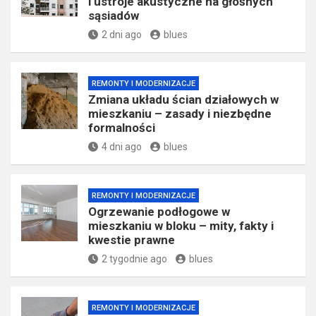
i ustroje akustyczne na głośnych
sąsiadów
2 dni ago
blues
REMONTY I MODERNIZACJE
Zmiana układu ścian działowych w
mieszkaniu – zasady i niezbędne
formalności
4 dni ago
blues
REMONTY I MODERNIZACJE
Ogrzewanie podłogowe w
mieszkaniu w bloku – mity, fakty i
kwestie prawne
2 tygodnie ago
blues
REMONTY I MODERNIZACJE