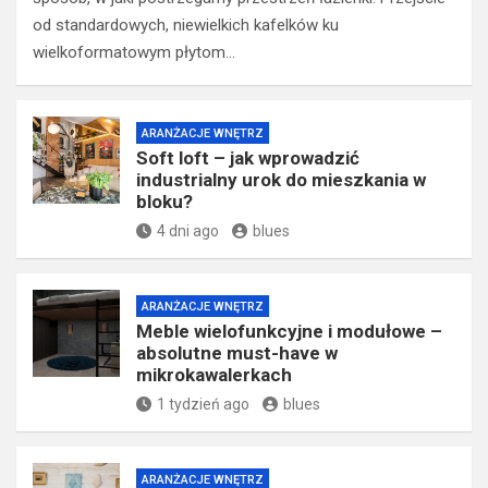
od standardowych, niewielkich kafelków ku
wielkoformatowym płytom…
ARANŻACJE WNĘTRZ
Soft loft – jak wprowadzić
industrialny urok do mieszkania w
bloku?
4 dni ago
blues
ARANŻACJE WNĘTRZ
Meble wielofunkcyjne i modułowe –
absolutne must-have w
mikrokawalerkach
1 tydzień ago
blues
ARANŻACJE WNĘTRZ