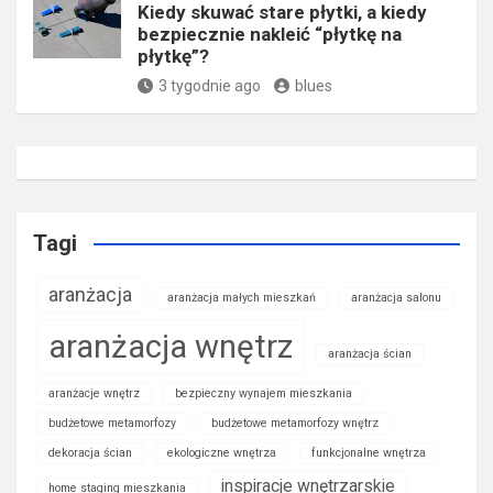
Kiedy skuwać stare płytki, a kiedy
bezpiecznie nakleić “płytkę na
płytkę”?
3 tygodnie ago
blues
Tagi
aranżacja
aranżacja małych mieszkań
aranżacja salonu
aranżacja wnętrz
aranżacja ścian
aranżacje wnętrz
bezpieczny wynajem mieszkania
budżetowe metamorfozy
budżetowe metamorfozy wnętrz
dekoracja ścian
ekologiczne wnętrza
funkcjonalne wnętrza
inspiracje wnętrzarskie
home staging mieszkania