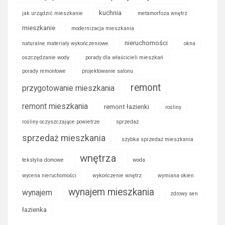
kuchnia
jak urządzić mieszkanie
metamorfoza wnętrz
mieszkanie
modernizacja mieszkania
nieruchomości
naturalne materiały wykończeniowe
okna
oszczędzanie wody
porady dla właścicieli mieszkań
porady remontowe
projektowanie salonu
remont
przygotowanie mieszkania
remont mieszkania
remont łazienki
rośliny
rośliny oczyszczające powietrze
sprzedaż
sprzedaż mieszkania
szybka sprzedaż mieszkania
wnętrza
tekstylia domowe
woda
wycena nieruchomości
wykończenie wnętrz
wymiana okien
wynajem mieszkania
wynajem
zdrowy sen
łazienka