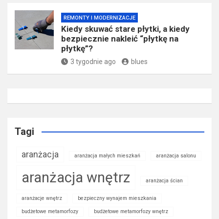
REMONTY I MODERNIZACJE
Kiedy skuwać stare płytki, a kiedy
bezpiecznie nakleić “płytkę na
płytkę”?
3 tygodnie ago
blues
Tagi
aranżacja
aranżacja małych mieszkań
aranżacja salonu
aranżacja wnętrz
aranżacja ścian
aranżacje wnętrz
bezpieczny wynajem mieszkania
budżetowe metamorfozy
budżetowe metamorfozy wnętrz