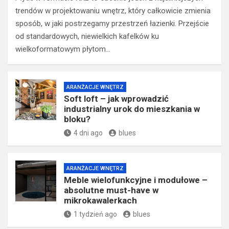
trendów w projektowaniu wnętrz, który całkowicie zmienia
sposób, w jaki postrzegamy przestrzeń łazienki. Przejście
od standardowych, niewielkich kafelków ku
wielkoformatowym płytom…
ARANŻACJE WNĘTRZ
Soft loft – jak wprowadzić
industrialny urok do mieszkania w
bloku?
4 dni ago
blues
ARANŻACJE WNĘTRZ
Meble wielofunkcyjne i modułowe –
absolutne must-have w
mikrokawalerkach
1 tydzień ago
blues