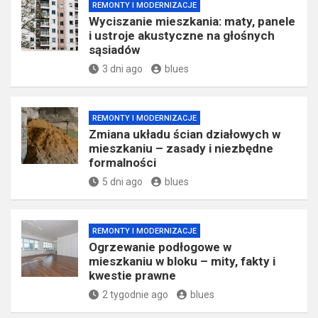
REMONTY I MODERNIZACJE
Wyciszanie mieszkania: maty, panele
i ustroje akustyczne na głośnych
sąsiadów
3 dni ago
blues
REMONTY I MODERNIZACJE
Zmiana układu ścian działowych w
mieszkaniu – zasady i niezbędne
formalności
5 dni ago
blues
REMONTY I MODERNIZACJE
Ogrzewanie podłogowe w
mieszkaniu w bloku – mity, fakty i
kwestie prawne
2 tygodnie ago
blues