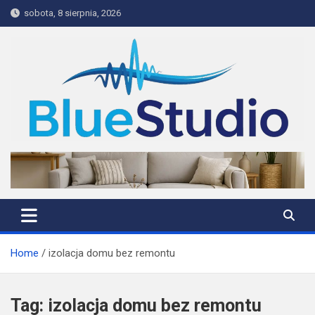
Skip
sobota, 8 sierpnia, 2026
to
content
BlueStudio
Home
izolacja domu bez remontu
Tag:
izolacja domu bez remontu