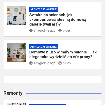
ARANŻACJE WNĘTRZ
Sztuka na ścianach: jak
skomponować idealną domową
galerię (wall art)?
3 tygodnie ago
blues
ARANŻACJE WNĘTRZ
Domowe biuro w małym salonie – jak
elegancko wydzielić strefę pracy?
4 tygodnie ago
blues
Remonty