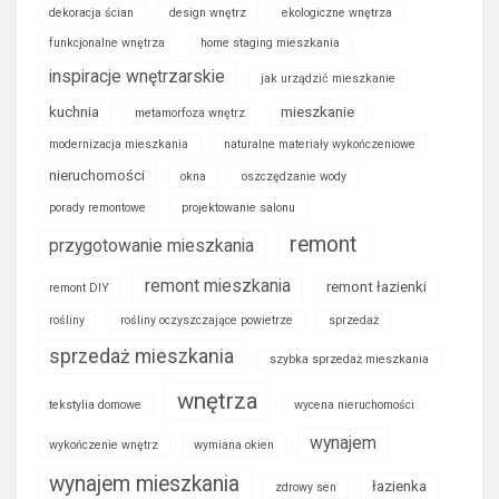
dekoracja ścian
design wnętrz
ekologiczne wnętrza
funkcjonalne wnętrza
home staging mieszkania
inspiracje wnętrzarskie
jak urządzić mieszkanie
kuchnia
mieszkanie
metamorfoza wnętrz
modernizacja mieszkania
naturalne materiały wykończeniowe
nieruchomości
okna
oszczędzanie wody
porady remontowe
projektowanie salonu
remont
przygotowanie mieszkania
remont mieszkania
remont łazienki
remont DIY
rośliny
rośliny oczyszczające powietrze
sprzedaż
sprzedaż mieszkania
szybka sprzedaż mieszkania
wnętrza
tekstylia domowe
wycena nieruchomości
wynajem
wykończenie wnętrz
wymiana okien
wynajem mieszkania
łazienka
zdrowy sen