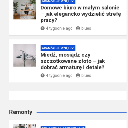
ARANŻACJE WNĘTRZ
Domowe biuro w małym salonie
– jak elegancko wydzielić strefę
pracy?
4 tygodnie ago
blues
ARANŻACJE WNĘTRZ
Miedź, mosiądz czy
szczotkowane złoto – jak
dobrać armaturę i detale?
4 tygodnie ago
blues
Remonty