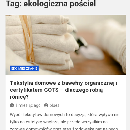
Tag:
ekologiczna pościel
EKO MIESZKANIE
Tekstylia domowe z bawełny organicznej i
certyfikatem GOTS – dlaczego robią
rónicę?
1 miesiąc ago
blues
Wybór tekstyliów domowych to decyzja, która wpływa nie
tylko na estetykę wnętrza, ale przede wszystkim na
zdrowie domowników oraz stan środowiska naturalnego.