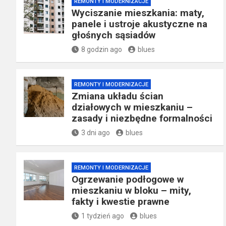
REMONTY I MODERNIZACJE
Wyciszanie mieszkania: maty,
panele i ustroje akustyczne na
głośnych sąsiadów
8 godzin ago
blues
REMONTY I MODERNIZACJE
Zmiana układu ścian
działowych w mieszkaniu –
zasady i niezbędne formalności
3 dni ago
blues
REMONTY I MODERNIZACJE
Ogrzewanie podłogowe w
mieszkaniu w bloku – mity,
fakty i kwestie prawne
1 tydzień ago
blues