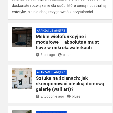
doskonałe rozwiązanie dla osób, które cenią industrialną
estetykę, ale nie chcą rezygnować z przytulności…
ARANŻACJE WNĘTRZ
Meble wielofunkcyjne i
modułowe – absolutne must-
have w mikrokawalerkach
6 dni ago
blues
ARANŻACJE WNĘTRZ
Sztuka na ścianach: jak
skomponować idealną domową
galerię (wall art)?
2 tygodnie ago
blues