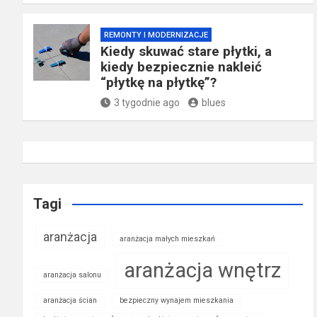
REMONTY I MODERNIZACJE
Kiedy skuwać stare płytki, a
kiedy bezpiecznie nakleić
“płytkę na płytkę”?
3 tygodnie ago
blues
Tagi
aranżacja
aranżacja małych mieszkań
aranżacja wnętrz
aranżacja salonu
aranżacja ścian
bezpieczny wynajem mieszkania