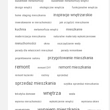
budżetowe metamorfozy
budżetowe metamorfozy wnętrz
design wnętrz
ekologiczne wnętrza
funkcjonalne wnętrza
inspiracje wnętrzarskie
home staging mieszkania
inwestowanie w nieruchomości
jak urządzić mieszkanie
kuchnia
mieszkanie
metamorfoza wnętrz
modernizacja mieszkania
naturalne materiały wykończeniowe
nieruchomości
okna
oszczędzanie wody
porady dla właścicieli mieszkań
porady remontowe
przygotowanie mieszkania
projektowanie salonu
remont
remont mieszkania
remont DIY
remont łazienki
rośliny
sprzedaż
sprzedaż mieszkania
szybka sprzedaż mieszkania
wnętrza
tekstylia domowe
woda
wycena nieruchomości
wykończenie wnętrz
wymiana okien
wynajem mieszkania
wynajem