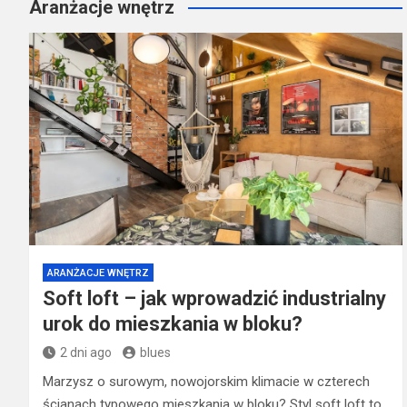
Aranżacje wnętrz
ARANŻACJE WNĘTRZ
Soft loft – jak wprowadzić industrialny
urok do mieszkania w bloku?
2 dni ago
blues
Marzysz o surowym, nowojorskim klimacie w czterech
ścianach typowego mieszkania w bloku? Styl soft loft to