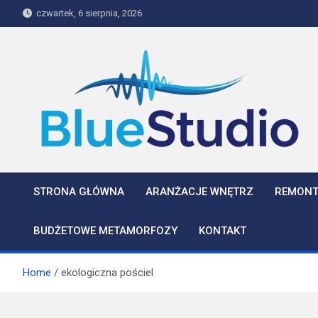
Skip
czwartek, 6 sierpnia, 2026
to
content
BlueStudio
STRONA GŁÓWNA
ARANŻACJE WNĘTRZ
REMONT
BUDŻETOWE METAMORFOZY
KONTAKT
Home
ekologiczna pościel