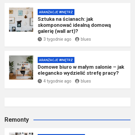
ARANŻACJE WNĘTRZ
Sztuka na ścianach: jak
skomponować idealną domową
galerię (wall art)?
3 tygodnie ago
blues
ARANŻACJE WNĘTRZ
Domowe biuro w małym salonie – jak
elegancko wydzielić strefę pracy?
4 tygodnie ago
blues
Remonty