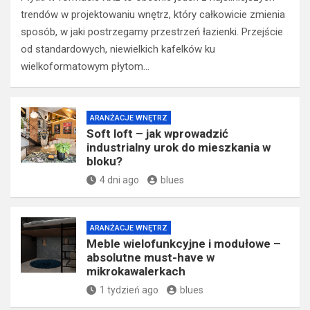
trendów w projektowaniu wnętrz, który całkowicie zmienia
sposób, w jaki postrzegamy przestrzeń łazienki. Przejście
od standardowych, niewielkich kafelków ku
wielkoformatowym płytom…
ARANŻACJE WNĘTRZ
Soft loft – jak wprowadzić
industrialny urok do mieszkania w
bloku?
4 dni ago
blues
ARANŻACJE WNĘTRZ
Meble wielofunkcyjne i modułowe –
absolutne must-have w
mikrokawalerkach
1 tydzień ago
blues