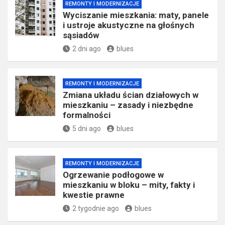
REMONTY I MODERNIZACJE
Wyciszanie mieszkania: maty, panele
i ustroje akustyczne na głośnych
sąsiadów
2 dni ago
blues
REMONTY I MODERNIZACJE
Zmiana układu ścian działowych w
mieszkaniu – zasady i niezbędne
formalności
5 dni ago
blues
REMONTY I MODERNIZACJE
Ogrzewanie podłogowe w
mieszkaniu w bloku – mity, fakty i
kwestie prawne
2 tygodnie ago
blues