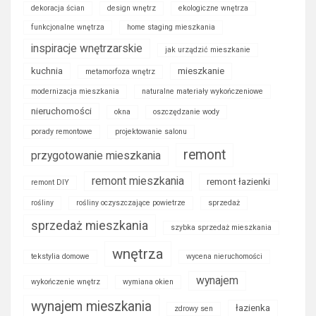
dekoracja ścian
design wnętrz
ekologiczne wnętrza
funkcjonalne wnętrza
home staging mieszkania
inspiracje wnętrzarskie
jak urządzić mieszkanie
kuchnia
mieszkanie
metamorfoza wnętrz
modernizacja mieszkania
naturalne materiały wykończeniowe
nieruchomości
okna
oszczędzanie wody
porady remontowe
projektowanie salonu
remont
przygotowanie mieszkania
remont mieszkania
remont łazienki
remont DIY
rośliny
rośliny oczyszczające powietrze
sprzedaż
sprzedaż mieszkania
szybka sprzedaż mieszkania
wnętrza
tekstylia domowe
wycena nieruchomości
wynajem
wykończenie wnętrz
wymiana okien
wynajem mieszkania
łazienka
zdrowy sen