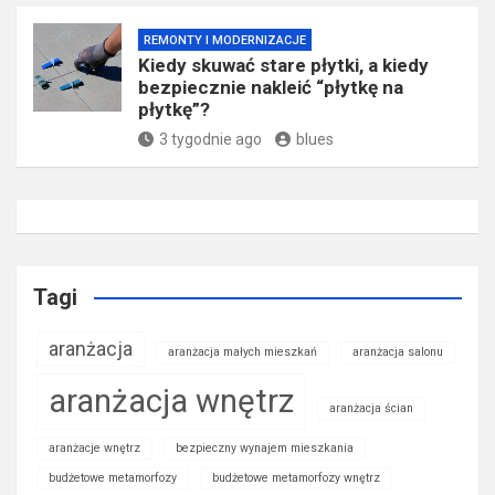
REMONTY I MODERNIZACJE
Kiedy skuwać stare płytki, a kiedy
bezpiecznie nakleić “płytkę na
płytkę”?
3 tygodnie ago
blues
Tagi
aranżacja
aranżacja małych mieszkań
aranżacja salonu
aranżacja wnętrz
aranżacja ścian
aranżacje wnętrz
bezpieczny wynajem mieszkania
budżetowe metamorfozy
budżetowe metamorfozy wnętrz