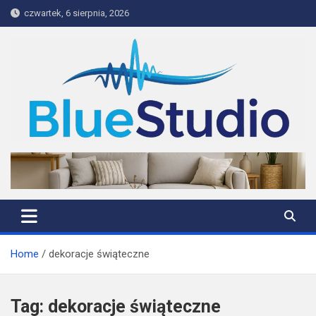
Skip
czwartek, 6 sierpnia, 2026
to
content
BlueStudio
Home
dekoracje świąteczne
Tag:
dekoracje świąteczne