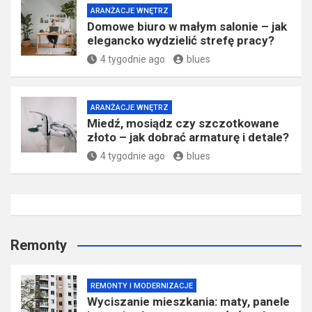
ARANŻACJE WNĘTRZ
Domowe biuro w małym salonie – jak
elegancko wydzielić strefę pracy?
4 tygodnie ago
blues
ARANŻACJE WNĘTRZ
Miedź, mosiądz czy szczotkowane
złoto – jak dobrać armaturę i detale?
4 tygodnie ago
blues
Remonty
REMONTY I MODERNIZACJE
Wyciszanie mieszkania: maty, panele