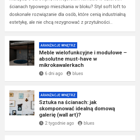
ścianach typowego mieszkania w bloku? Styl soft loft to
doskonałe rozwiązanie dla osób, które cenią industrialną
estetykę, ale nie chcą rezygnować z przytulności…
ARANŻACJE WNĘTRZ
Meble wielofunkcyjne i modułowe –
absolutne must-have w
mikrokawalerkach
6 dni ago
blues
ARANŻACJE WNĘTRZ
Sztuka na ścianach: jak
skomponować idealną domową
galerię (wall art)?
2 tygodnie ago
blues