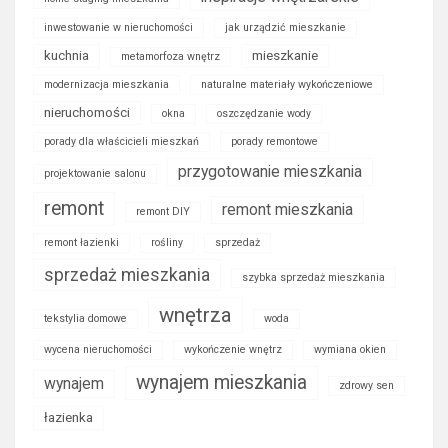
inwestowanie w nieruchomości
jak urządzić mieszkanie
kuchnia
mieszkanie
metamorfoza wnętrz
modernizacja mieszkania
naturalne materiały wykończeniowe
nieruchomości
okna
oszczędzanie wody
porady dla właścicieli mieszkań
porady remontowe
przygotowanie mieszkania
projektowanie salonu
remont
remont mieszkania
remont DIY
remont łazienki
rośliny
sprzedaż
sprzedaż mieszkania
szybka sprzedaż mieszkania
wnętrza
tekstylia domowe
woda
wycena nieruchomości
wykończenie wnętrz
wymiana okien
wynajem mieszkania
wynajem
zdrowy sen
łazienka