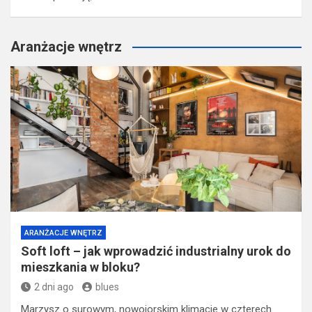
Aranżacje wnętrz
ARANŻACJE WNĘTRZ
Soft loft – jak wprowadzić industrialny urok do
mieszkania w bloku?
2 dni ago
blues
Marzysz o surowym, nowojorskim klimacie w czterech