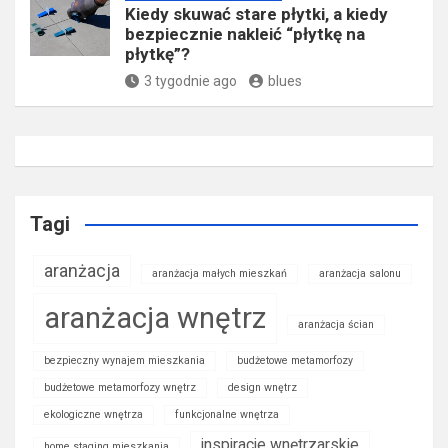
Kiedy skuwać stare płytki, a kiedy
bezpiecznie nakleić “płytkę na
płytkę”?
3 tygodnie ago
blues
Tagi
aranżacja
aranżacja małych mieszkań
aranżacja salonu
aranżacja wnętrz
aranżacja ścian
bezpieczny wynajem mieszkania
budżetowe metamorfozy
budżetowe metamorfozy wnętrz
design wnętrz
ekologiczne wnętrza
funkcjonalne wnętrza
inspiracje wnętrzarskie
home staging mieszkania