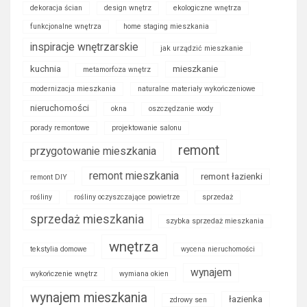
dekoracja ścian
design wnętrz
ekologiczne wnętrza
funkcjonalne wnętrza
home staging mieszkania
inspiracje wnętrzarskie
jak urządzić mieszkanie
kuchnia
mieszkanie
metamorfoza wnętrz
modernizacja mieszkania
naturalne materiały wykończeniowe
nieruchomości
okna
oszczędzanie wody
porady remontowe
projektowanie salonu
remont
przygotowanie mieszkania
remont mieszkania
remont łazienki
remont DIY
rośliny
rośliny oczyszczające powietrze
sprzedaż
sprzedaż mieszkania
szybka sprzedaż mieszkania
wnętrza
tekstylia domowe
wycena nieruchomości
wynajem
wykończenie wnętrz
wymiana okien
wynajem mieszkania
łazienka
zdrowy sen