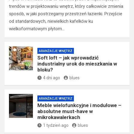
trendów w projektowaniu wnętrz, który całkowicie zmienia
sposób, w jaki postrzegamy przestrzeń łazienki. Przejście
od standardowych, niewielkich kafelków ku
wielkoformatowym płytom…
ARANŻACJE WNĘTRZ
Soft loft – jak wprowadzić
industrialny urok do mieszkania w
bloku?
4 dni ago
blues
ARANŻACJE WNĘTRZ
Meble wielofunkcyjne i modułowe –
absolutne must-have w
mikrokawalerkach
1 tydzień ago
blues