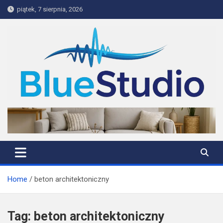
Skip
piątek, 7 sierpnia, 2026
to
content
BlueStudio
Home
beton architektoniczny
Tag:
beton architektoniczny