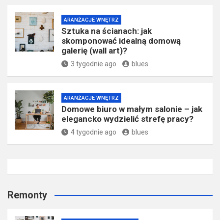
ARANŻACJE WNĘTRZ
Sztuka na ścianach: jak
skomponować idealną domową
galerię (wall art)?
3 tygodnie ago
blues
ARANŻACJE WNĘTRZ
Domowe biuro w małym salonie – jak
elegancko wydzielić strefę pracy?
4 tygodnie ago
blues
Remonty