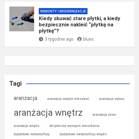
REMONTY I MODERNIZACJE
Kiedy skuwać stare płytki, a kiedy
bezpiecznie nakleić “płytkę na
płytkę”?
3 tygodnie ago
blues
Tagi
aranżacja
aranżacja małych mieszkań
aranżacja salonu
aranżacja wnętrz
aranżacja ścian
aranżacje wnętrz
bezpieczny wynajem mieszkania
budżetowe metamorfozy
budżetowe metamorfozy wnętrz