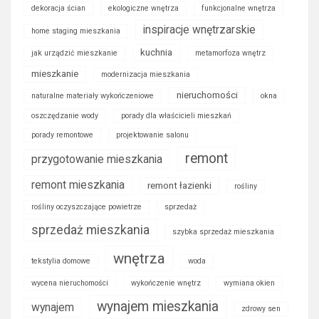
dekoracja ścian
ekologiczne wnętrza
funkcjonalne wnętrza
inspiracje wnętrzarskie
home staging mieszkania
kuchnia
jak urządzić mieszkanie
metamorfoza wnętrz
mieszkanie
modernizacja mieszkania
nieruchomości
naturalne materiały wykończeniowe
okna
oszczędzanie wody
porady dla właścicieli mieszkań
porady remontowe
projektowanie salonu
remont
przygotowanie mieszkania
remont mieszkania
remont łazienki
rośliny
rośliny oczyszczające powietrze
sprzedaż
sprzedaż mieszkania
szybka sprzedaż mieszkania
wnętrza
tekstylia domowe
woda
wycena nieruchomości
wykończenie wnętrz
wymiana okien
wynajem mieszkania
wynajem
zdrowy sen