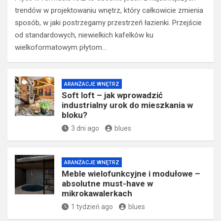
trendów w projektowaniu wnętrz, który całkowicie zmienia
sposób, w jaki postrzegamy przestrzeń łazienki. Przejście
od standardowych, niewielkich kafelków ku
wielkoformatowym płytom…
ARANŻACJE WNĘTRZ
Soft loft – jak wprowadzić
industrialny urok do mieszkania w
bloku?
3 dni ago
blues
ARANŻACJE WNĘTRZ
Meble wielofunkcyjne i modułowe –
absolutne must-have w
mikrokawalerkach
1 tydzień ago
blues