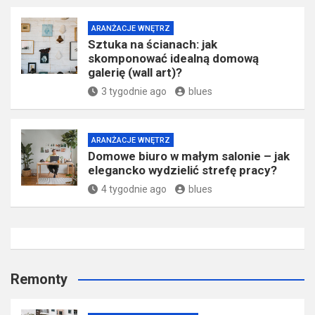
ARANŻACJE WNĘTRZ
Sztuka na ścianach: jak
skomponować idealną domową
galerię (wall art)?
3 tygodnie ago
blues
ARANŻACJE WNĘTRZ
Domowe biuro w małym salonie – jak
elegancko wydzielić strefę pracy?
4 tygodnie ago
blues
Remonty