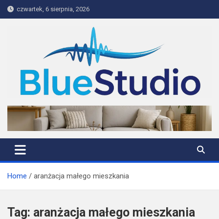
Skip
czwartek, 6 sierpnia, 2026
to
content
BlueStudio
Home
aranżacja małego mieszkania
Tag:
aranżacja małego mieszkania