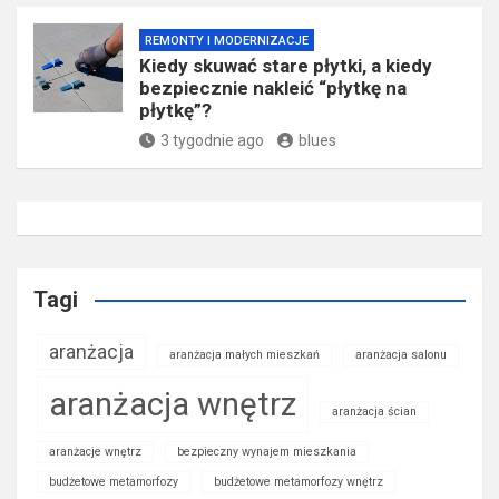
REMONTY I MODERNIZACJE
Kiedy skuwać stare płytki, a kiedy
bezpiecznie nakleić “płytkę na
płytkę”?
3 tygodnie ago
blues
Tagi
aranżacja
aranżacja małych mieszkań
aranżacja salonu
aranżacja wnętrz
aranżacja ścian
aranżacje wnętrz
bezpieczny wynajem mieszkania
budżetowe metamorfozy
budżetowe metamorfozy wnętrz